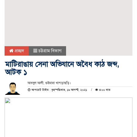
প্রচ্ছদ
চট্টগ্রাম বিভাগ
মাটিরাঙায় সেনা অভিযানে অবৈধ কাঠ জব্দ,
আটক ১
আবদুল আলী, গুইমারা খাগড়াছড়ি।
আপডেট টাইম : বৃহস্পতিবার, ১৯ আগস্ট, ২০২১
৪০০ বার