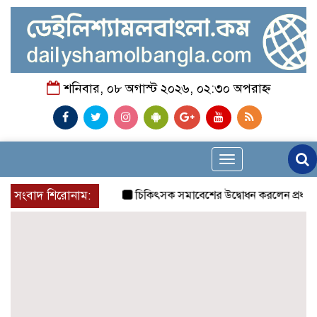
শনিবার, ০৮ অগাস্ট ২০২৬, ০২:৩০ অপরাহ্ন
Toggle
navigation
সংবাদ শিরোনাম:
চিকিৎসক সমাবেশের উদ্বোধন করলেন প্রধানমন্ত্রী