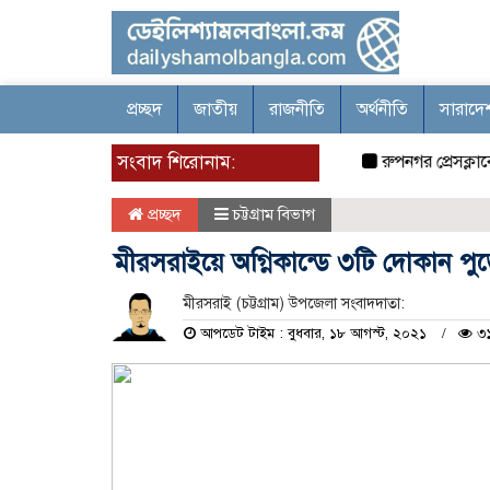
প্রচ্ছদ
জাতীয়
রাজনীতি
অর্থনীতি
সারাদে
সংবাদ শিরোনাম:
রুপনগর প্রেসক্লাবের স
প্রচ্ছদ
চট্টগ্রাম বিভাগ
মীরসরাইয়ে অগ্নিকান্ডে ৩টি দোকান পু
মীরসরাই (চট্টগ্রাম) উপজেলা সংবাদদাতা:
আপডেট টাইম : বুধবার, ১৮ আগস্ট, ২০২১
৩১