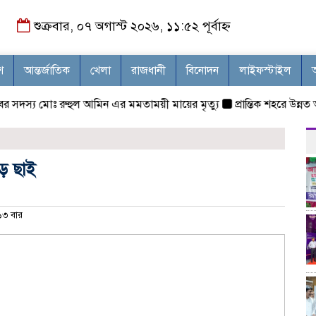
শুক্রবার, ০৭ অগাস্ট ২০২৬, ১১:৫২ পূর্বাহ্ন
শ
আন্তর্জাতিক
খেলা
রাজধানী
বিনোদন
লাইফস্টাইল
দস্য মোঃ রুহুল আমিন এর মমতাময়ী মায়ের মৃত্যু
প্রান্তিক শহরে উন্নত আল্ট্
ড়ে ছাই
৩ বার