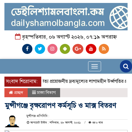
বৃহস্পতিবার, ০৬ অগাস্ট ২০২৬, ০৭:১৯ অপরাহ্ন
Toggle
navigation
সংবাদ শিরোনাম:
নিত্য প্রয়োজনীয় দ্রব্যমূল্যের লাগামহীন উর্ধ্বগতির প্রতিব
প্রচ্ছদ
ঢাকা বিভাগ
মুন্সীগঞ্জে বৃক্ষরোপণ কর্মসূচি ও মাক্স বিতরণ
মুন্সীগঞ্জ প্রতিনিধি :
আপডেট টাইম : শনিবার, ২৮ আগস্ট, ২০২১
৩৫০ বার