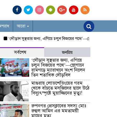
অপরাধ
আরো
ৌড়ান সুস্থতার জন্য, এগিয়ে চলুন বিজয়ের পথে’—স্লোগানে রামগড়ে ম্যারাথ
সর্বশেষ
জনপ্রিয়
‘দৌড়ান সুস্থতার জন্য, এগিয়ে
চলুন বিজয়ের পথে’—স্লোগানে
রামগড়ে ম্যারাথনে অংশ নিলেন
তিন শতাধিক দৌড়বিদ
মাগুরায় লোডশেডিংয়ের গরম
থেকে বাঁচতে মসজিদের ছাদে উঠে
বিদ্যুৎস্পৃষ্টে মুয়াজ্জিনের মৃত্যু!
রুপনগর প্রেসক্লাবের সদস্য মোঃ
রুহুল আমিন এর মমতাময়ী
মায়ের মৃত্যু