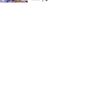
প্রান্তিক শহরে উন্নত আল্ট্রাসাউন্ড
প্রযুক্তি নিয়ে উইপ্রো জিই
হেলথকেয়ারের ‘হেলথ এক্সপ্রেস’
চালু
নিত্য প্রয়োজনীয় দ্রব্যমূল্যের
লাগামহীন উর্ধ্বগতির প্রতিবাদে
মাগুরায় ১১দলীয় ঐক্য জোটের
স্মারকলিপি প্রদান
হাটহাজারী মাদরাসা ছাত্র
আরিফুল ইসলামের আকস্মিক
মৃত্যু : মাগফিরাত কামনায়
জামেয়ার মহাপরিচালক
আলেমগণের স্বতঃস্ফূর্ত
অংশগ্রহণেই জুলাই আন্দোলন
সফল হয় : আল্লামা শেখ আহমদ
জুলাই গণঅভ্যুত্থান দিবস
উপলক্ষ্যে কোম্পানীগঞ্জে ১১ দলীয়
ঐক্য জোটের গণমিছিল ও
সমাবেশ অনুষ্ঠিত