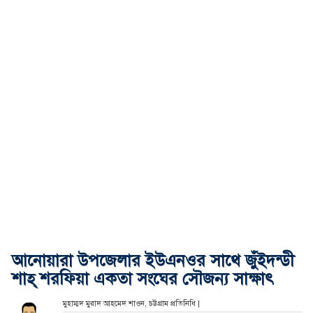
আনোয়ারা উপজেলার ইউএনওর সাথে জুঁইদন্ডী
শাহ্ শরফিয়া একতা সংঘের সৌজন্য সাক্ষাৎ
মুহাম্মদ মুরাদ আহমেদ শাওন, চট্টগ্রাম প্রতিনিধি |