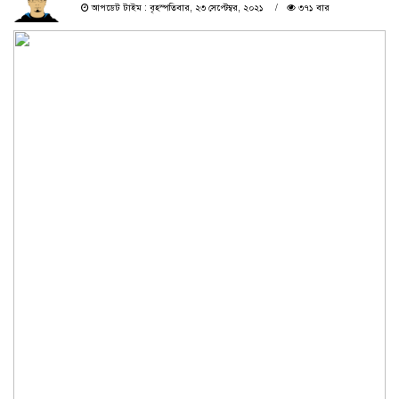
আপডেট টাইম : বৃহস্পতিবার, ২৩ সেপ্টেম্বর, ২০২১
৩৭১ বার