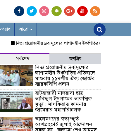
অপরাধ
আরো
নিত্য প্রয়োজনীয় দ্রব্যমূল্যের লাগামহীন উর্ধ্বগতির প্রতিবাদে মাগুরায় ১১দল
সর্বশেষ
জনপ্রিয়
নিত্য প্রয়োজনীয় দ্রব্যমূল্যের
লাগামহীন উর্ধ্বগতির প্রতিবাদে
মাগুরায় ১১দলীয় ঐক্য জোটের
স্মারকলিপি প্রদান
হাটহাজারী মাদরাসা ছাত্র
আরিফুল ইসলামের আকস্মিক
মৃত্যু : মাগফিরাত কামনায়
জামেয়ার মহাপরিচালক
আলেমগণের স্বতঃস্ফূর্ত
অংশগ্রহণেই জুলাই আন্দোলন
সফল হয় : আল্লামা শেখ আহমদ