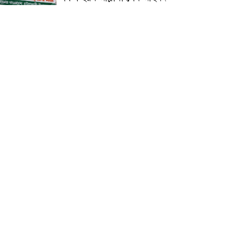
জুলাই গণঅভ্যুত্থান দিবস
উপলক্ষ্যে কোম্পানীগঞ্জে ১১ দলীয়
ঐক্য জোটের গণমিছিল ও
সমাবেশ অনুষ্ঠিত
কোম্পানীগঞ্জে জুলাই গনঅভ্যুত্থান
দিবস ২০২৬ উপলক্ষে আলোচনা
সভা ও বিশেষ মোনাজাত
“স্পেশাল ট্রাইব্যুনালে জুলাই
গণহত্যার বিচার করেন, জনগণ
আপনাদের ছাড়বে না: সাক্কু
ভাষা সৈনিক অজিত গুহ
মহাবিদ্যালয়ে জুলাই গণঅভ্যুত্থান
দিবসের আলোচনা সভা ও
পুরস্কার বিতরণ
বন্যাদুর্গত মানুষের পাশে পার্কভিউ
হাসপাতাল আমিলাইষে ফ্রি
চিকিৎসা ক্যাম্পে ২ হাজার
রোগীকে সেবা, বিনামূল্যে ওষুধ