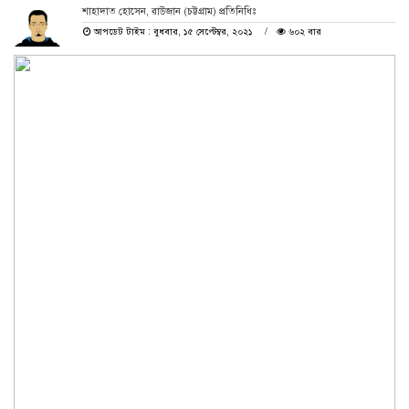
শাহাদাত হোসেন, রাউজান (চট্টগ্রাম) প্রতিনিধিঃ
আপডেট টাইম : বুধবার, ১৫ সেপ্টেম্বর, ২০২১
৬০২ বার