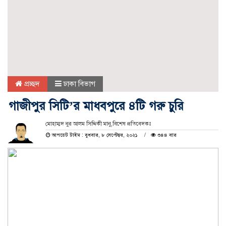
প্রচ্ছদ
ঢাকা বিভাগ
গাজীপুর সিটি’র মাধবপুরে ৪টি গরু চুরি
মোহাম্মদ নুর আলম সিদ্দিকী মানু,বিশেষ প্রতিবেদকঃ
আপডেট টাইম : বুধবার, ৮ সেপ্টেম্বর, ২০২১
৩৪৪ বার