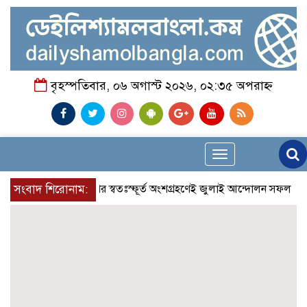
বৃহস্পতিবার, ০৬ অগাস্ট ২০২৬, ০২:৩৫ অপরাহ্ন
Toggle
navigation
সংবাদ শিরোনাম:
আলেমগণের স্বতঃস্ফূর্ত অংশগ্রহণেই জুলাই আন্দোলন সফল হয় : আল