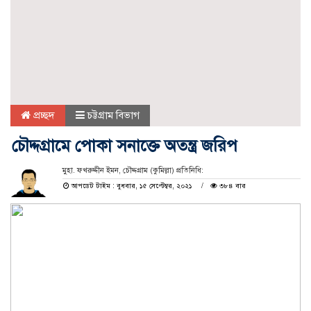
প্রচ্ছদ
চট্টগ্রাম বিভাগ
চৌদ্দগ্রামে পোকা সনাক্তে অতন্ত্র জরিপ
মুহা. ফখরুদ্দীন ইমন, চৌদ্দগ্রাম (কুমিল্লা) প্রতিনিধি:
আপডেট টাইম : বুধবার, ১৫ সেপ্টেম্বর, ২০২১
৩৮৪ বার