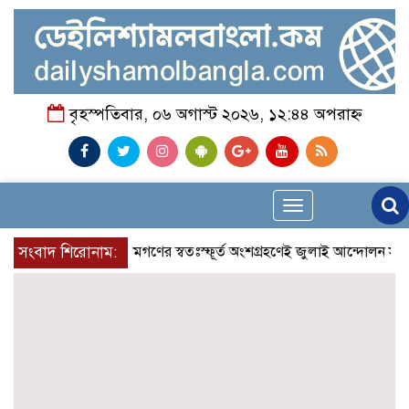
বৃহস্পতিবার, ০৬ অগাস্ট ২০২৬, ১২:৪৪ অপরাহ্ন
Toggle
navigation
সংবাদ শিরোনাম:
আলেমগণের স্বতঃস্ফূর্ত অংশগ্রহণেই জুলাই আন্দোলন সফল হয় 