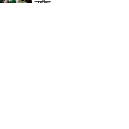
মাহফিল
চন্দনাইশে বিমরুলের কামড়ে
বৃদ্ধের মৃত্যু
‘দৌড়ান সুস্থতার জন্য, এগিয়ে
চলুন বিজয়ের পথে’—স্লোগানে
রামগড়ে ম্যারাথনে অংশ নিলেন
তিন শতাধিক দৌড়বিদ
মাগুরায় লোডশেডিংয়ের গরম
থেকে বাঁচতে মসজিদের ছাদে উঠে
বিদ্যুৎস্পৃষ্টে মুয়াজ্জিনের মৃত্যু!
রুপনগর প্রেসক্লাবের সদস্য মোঃ
রুহুল আমিন এর মমতাময়ী
মায়ের মৃত্যু
প্রান্তিক শহরে উন্নত আল্ট্রাসাউন্ড
প্রযুক্তি নিয়ে উইপ্রো জিই
হেলথকেয়ারের ‘হেলথ এক্সপ্রেস’
চালু