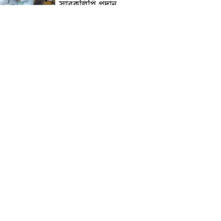
স্মারকলিপি প্রদান
হাটহাজারী মাদরাসা ছাত্র
আরিফুল ইসলামের আকস্মিক
মৃত্যু : মাগফিরাত কামনায়
জামেয়ার মহাপরিচালক
আলেমগণের স্বতঃস্ফূর্ত
অংশগ্রহণেই জুলাই আন্দোলন
সফল হয় : আল্লামা শেখ আহমদ
জুলাই গণঅভ্যুত্থান দিবস
উপলক্ষ্যে কোম্পানীগঞ্জে ১১ দলীয়
ঐক্য জোটের গণমিছিল ও
সমাবেশ অনুষ্ঠিত
কোম্পানীগঞ্জে জুলাই গনঅভ্যুত্থান
দিবস ২০২৬ উপলক্ষে আলোচনা
সভা ও বিশেষ মোনাজাত
“স্পেশাল ট্রাইব্যুনালে জুলাই
গণহত্যার বিচার করেন, জনগণ
আপনাদের ছাড়বে না: সাক্কু