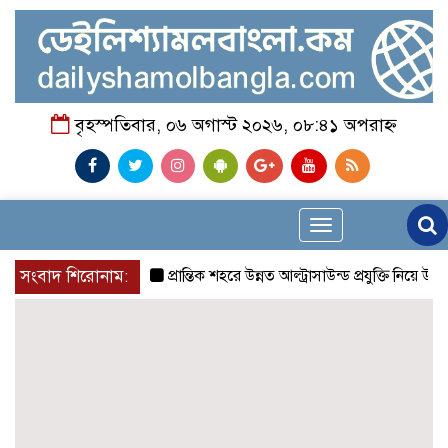
বৃহস্পতিবার, ০৬ অগাস্ট ২০২৬, ০৮:৪১ অপরাহ্ন
Toggle
navigation
সংবাদ শিরোনাম:
প্রান্তিক শহরে উন্নত আল্ট্রাসাউন্ড প্রযুক্তি নিয়ে উইপ্