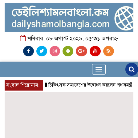
শনিবার, ০৮ অগাস্ট ২০২৬, ০৫:৩১ অপরাহ্ন
Toggle
navigation
সংবাদ শিরোনাম:
চিকিৎসক সমাবেশের উদ্বোধন করলেন প্রধানমন্ত্রী
চন্