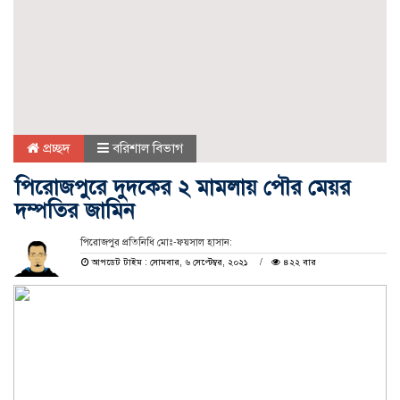
প্রচ্ছদ
বরিশাল বিভাগ
পিরোজপুরে দুদকের ২ মামলায় পৌর মেয়র
দম্পতির জামিন
পিরোজপুর প্রতিনিধি মোঃ-ফয়সাল হাসান:
আপডেট টাইম : সোমবার, ৬ সেপ্টেম্বর, ২০২১
৪২২ বার