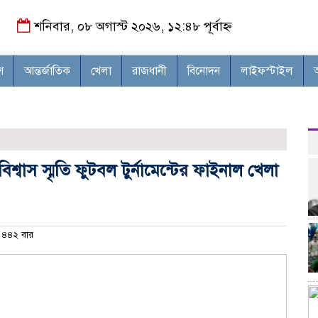
শনিবার, ০৮ অগাস্ট ২০২৬, ১২:৪৮ পূর্বাহ্ন
শ
আন্তর্জাতিক
খেলা
রাজধানী
বিনোদন
লাইফস্টাইল
িশ্বাস স্মৃতি ফুটবল টুর্নামেন্টের ফাইনাল খেলা
৪৪২ বার