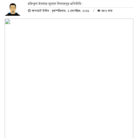
রফিকুল ইসলাম ফুলাল দিনাজপুর প্রতিনিধি :
আপডেট টাইম : বৃহস্পতিবার, ২ সেপ্টেম্বর, ২০২১
৩৫৬ বার