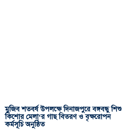
মুজিব শতবর্ষ উপলক্ষে দিনাজপুরে বঙ্গবন্ধু শিশু
কিশোর মেলা‘র গাছ বিতরণ ও বৃক্ষরোপন
কর্মসূচি অনুষ্ঠিত