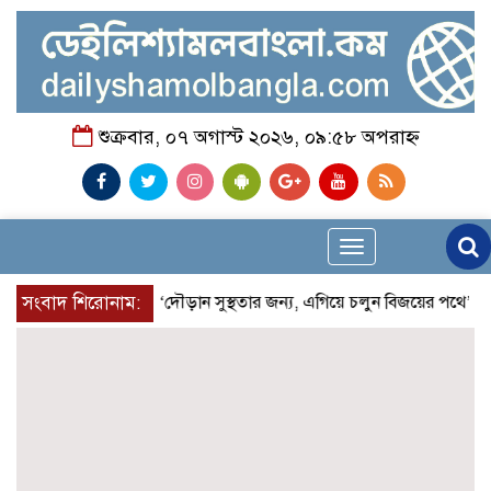
শুক্রবার, ০৭ অগাস্ট ২০২৬, ০৯:৫৮ অপরাহ্ন
Toggle
navigation
সংবাদ শিরোনাম:
‘দৌড়ান সুস্থতার জন্য, এগিয়ে চলুন বিজয়ের পথে’—স্লো