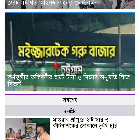
জোট সর্মথিত আইনজীবীদের ভোট বর্জন
কর্ণফুলীর ফকিরনীর হাটে টানা ৫ দিনের অনুমতি ঘিরে
বিতর্ক
সর্বশেষ
জনপ্রিয়
মাগুরার শ্রীপুরে ২টি সার ও
কীটনাশকের দোকানে দুর্ধর্ষ চুরি