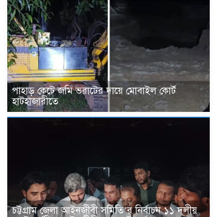
পাহাড় কেটে জমি ভরাটের দায়ে মোবাইল কোর্ট
হাটহাজারীতে
চট্টগ্রাম জেলা আইনজীবী সমিতি’র নির্বাচন ১১ দলীয়