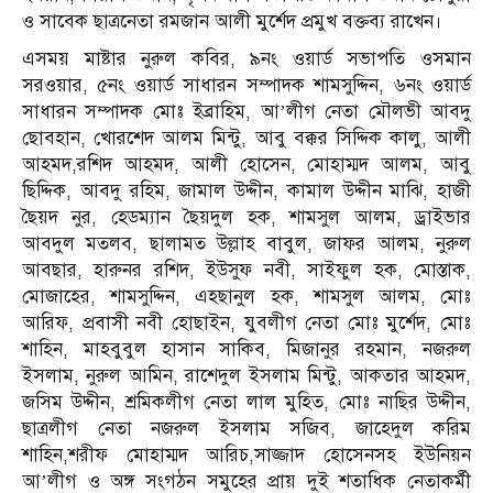
ও সাবেক ছাত্রনেতা রমজান আলী মুর্শেদ প্রমুখ বক্তব্য রাখেন।
এসময় মাষ্টার নুরুল কবির, ৯নং ওয়ার্ড সভাপতি ওসমান
সরওয়ার, ৫নং ওয়ার্ড সাধারন সম্পাদক শামসুদ্দিন, ৬নং ওয়ার্ড
সাধারন সম্পাদক মোঃ ইব্রাহিম, আ’লীগ নেতা মৌলভী আবদু
ছোবহান, খোরশেদ আলম মিন্টু, আবু বক্কর সিদ্দিক কালু, আলী
আহমদ,রশিদ আহমদ, আলী হোসেন, মোহাম্মদ আলম, আবু
ছিদ্দিক, আবদু রহিম, জামাল উদ্দীন, কামাল উদ্দীন মাঝি, হাজী
ছৈয়দ নুর, হেডম্যান ছৈয়দুল হক, শামসুল আলম, ড্রাইভার
আবদুল মতলব, ছালামত উল্লাহ বাবুল, জাফর আলম, নুরুল
আবছার, হারুনর রশিদ, ইউসুফ নবী, সাইফুল হক, মোস্তাক,
মোজাহের, শামসুদ্দিন, এহছানুল হক, শামসুল আলম, মোঃ
আরিফ, প্রবাসী নবী হোছাইন, যুবলীগ নেতা মোঃ মুর্শেদ, মোঃ
শাহিন, মাহবুবুল হাসান সাকিব, মিজানুর রহমান, নজরুল
ইসলাম, নুরুল আমিন, রাশেদুল ইসলাম মিন্টু, আকতার আহমদ,
জসিম উদ্দীন, শ্রমিকলীগ নেতা লাল মুহিত, মোঃ নাছির উদ্দীন,
ছাত্রলীগ নেতা নজরুল ইসলাম সজিব, জাহেদুল করিম
শাহিন,শরীফ মোহাম্মদ আরিচ,সাজ্জাদ হোসেনসহ ইউনিয়ন
আ’লীগ ও অঙ্গ সংগঠন সমুহের প্রায় দুই শতাধিক নেতাকর্মী