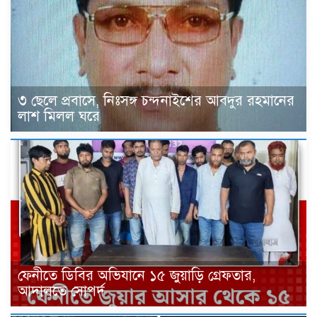
৩ ছেলে প্রবাসে, নিঃসঙ্গ চন্দনাইশের আবদুর রহমানের
লাশ মিলল ঘরে
ফেনীতে ডিবির অভিযানে ১৫ জুয়াড়ি গ্রেফতার,
আদালতে সোপর্দ