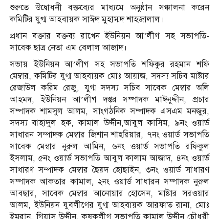
শুরুতে উদ্বোধনী বক্তব্যের মাধ্যমে অনুষ্ঠান সঞ্চালনা করেন
কমিটির যুগ্ম আহবায়ক সাঈদ মুহাম্মদ শাহজালাল।
প্রধান বক্তার বক্তব্য রাখেন ইউনিয়ন আ’লীগ সহ সভাপতি-
সাবেক ছাত্র নেতা এম বেলাল আজাদ।
সভায় ইউনিয়ন আ’লীগ সহ সভাপতি শফিকুর রহমান শফি
মেম্বার, কমিটির যুগ্ম আহবায়ক মোঃ আয়াজ, সদস্য সচিব মাষ্টার
রেজাউল করিম রেজু, যুগ্ম সদস্য সচিব সাবেক মেম্বার অলি
আহমদ, ইউনিয়ন আ’লীগ দপ্তর সম্পাদক মাঈনুদ্দীন, প্রচার
সম্পাদক শামসুল আলম, সাংগঠনিক সম্পাদক এসএম মনজুর,
সদস্য বাহাদুল হক, কামাল উদ্দীন,আবুল কাসিম, ৯নং ওয়ার্ড
সাধারন সম্পাদক মেম্বার জিশান শাহরিয়ার, ৭নং ওয়ার্ড সভাপতি
সাবেক মেম্বার নুরুল আমিন, ৬নং ওয়ার্ড সভাপতি রফিকুল
ইসলাম, ৫নং ওয়ার্ড সভাপতি আবুল কালাম আজাদ, ৪নং ওয়ার্ড
সাধারণ সম্পাদক মেম্বার ছৈয়দ হোছাইন, ৩নং ওয়ার্ড সাধারণ
সম্পাদক আকতার কামাল, ২নং ওয়ার্ড সাধারন সম্পাদক নুরুল
আবছার, সাবেক মেম্বার আনোয়ার হোসেন, মাষ্টার সরওয়ার
আলম, ইউনিয়ন যুবলীগের যুগ্ম আহবায়ক আরফাত রানা, মোঃ
ইমরান, গিয়াস উদ্দীন, কৃষকলীগ সভাপতি কামাল উদ্দীন চৌধুরী