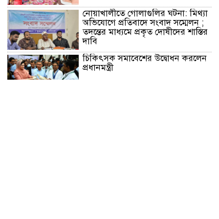
নোয়াখালীতে গোলাগুলির ঘটনা: মিথ্যা
অভিযোগে প্রতিবাদে সংবাদ সম্মেলন ;
তদন্তের মাধ্যমে প্রকৃত দোষীদের শাস্তির
দাবি
চিকিৎসক সমাবেশের উদ্বোধন করলেন
প্রধানমন্ত্রী
চন্দনাইশে সড়ক দূর্ঘটনায় নিহত-১,
আহত-২
চন্দনাইশে জুলাই গণ-অভ্যুত্থানে শহীদ
ও আহতদের মাগফেরাত কামনায়
বিএনপির দোয়া মাহফিল
চন্দনাইশে বিমরুলের কামড়ে বৃদ্ধের
মৃত্যু