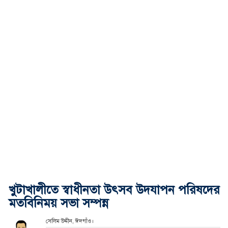
খুটাখালীতে স্বাধীনতা উৎসব উদযাপন পরিষদের
মতবিনিময় সভা সম্পন্ন
সেলিম উদ্দীন, ঈদগাঁও।