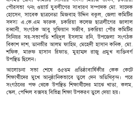
পৌরসভা ৭নং ওয়ার্ড যুবলীগের সাধারণ সম্পাদক মো. সাদেক
হোসেন, সাবেক ছাত্রনেতা মিজবাহ উদ্দিন বকুল, জেলা কমিটির
সদস্য এ.কে.এম ফারুক, চকরিয়া কলেজ ছাত্রলীগের জালাল
রব্বানী, সংগঠক আবু সুফিয়ান সজীব, চকরিয়া পৌর কমিটির
সিনিয়র সহ-সভাপতি শহিদুল ইসলাম রনি, উপজেলা সংগঠক
বিকাশ দাশ, তানভীর আলম ফাহিম, মেহেদী হাসান কনিক, মো.
শফিক, মারুফ হাসান রিফাত, মুহাম্মদ রাজু প্রমুখ ব্যক্তিবর্গ
উপস্থিত ছিলেন।
আলোচনা সভা শেষে ৩৫তম প্রতিষ্ঠাবার্ষিকীর কেক কেটে
শিক্ষার্থীদের মুখে আনুষ্ঠানিকভাবে তুলে দেন অতিথিবৃন্দ। পরে
সংগঠনের পক্ষ থেকে উপস্থিত শিক্ষার্থীদের মাঝে খাতা, কলম,
স্কেল, পেন্সিল বক্সসহ বিভিন্ন শিক্ষা উপকরণ তুলে দেয়া হয়।