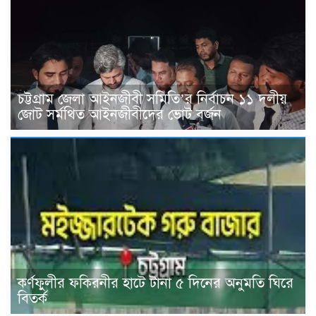
চট্টগ্রাম জেলা আইনজীবী সমিতি’র নির্বাচন ১১ দলীয়
জোট সর্মথিত আইনজীবীদের ভোট বর্জন
কর্ণফুলীর ফকিরনীর হাটে টানা ৫ দিনের অনুমতি ঘিরে
বিতর্ক