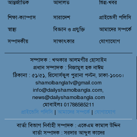
আন্তর্জাতিক
আদালত
ভিন্ন-খবর
প্রান্তিক শহরে উন্নত আল্ট্রাসাউন্ড প্রযুক্তি
শিক্ষা-ক্যাম্পাস
সারাদেশ
প্রাইভেসী পলিসি
নিয়ে উইপ্রো জিই হেলথকেয়ারের
‘হেলথ এক্সপ্রেস’ চালু
স্বাস্থ্য
বিজ্ঞান ও প্রযুক্তি
আমাদের সম্পর্কে
সম্পাদকীয়
সাক্ষাৎকার
যোগাযোগ
সম্পাদক :
খন্দকার আলমগীর হোসাইন
প্রধান সম্পাদক :
নিজামুল হক নাঈম
ঠিকানা :
৫১/৫১, রিসোর্সফুল পুরানা পল্টন, ঢাকা-১০০০।
shamolbanglatv@gmail.com
info@dailyshamolbangla.com,
news@dailyshamolbangla.com
মোবাইলঃ 01788585211
প্রাইভেসি পলিসি
|
আমাদের সম্পর্কে
|
যোগাযোগ
বার্তা বিভাগ
নির্বাহী সম্পাদক : একেএম কামাল উদ্দিন
বার্তা সম্পাদক : সরদার আব্দুল কাদের