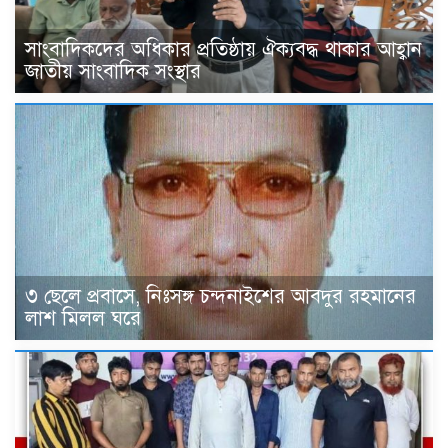
সাংবাদিকদের অধিকার প্রতিষ্ঠায় ঐক্যবদ্ধ থাকার আহ্বান
জাতীয় সাংবাদিক সংস্থার
৩ ছেলে প্রবাসে, নিঃসঙ্গ চন্দনাইশের আবদুর রহমানের
লাশ মিলল ঘরে