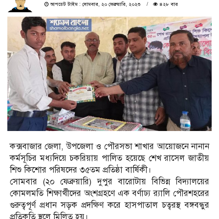
আপডেট টাইম : সোমবার, ২০ ফেব্রুয়ারি, ২০২৩
৪২৮ বার
কক্সবাজার জেলা, উপজেলা ও পৌরসভা শাখার আয়োজনে নানান
কর্মসূচির মধ্যদিয়ে চকরিয়ায় পালিত হয়েছে শেখ রাসেল জাতীয়
শিশু কিশোর পরিষদের ৩৫তম প্রতিষ্ঠা বার্ষিকী।
সোমবার (২০ ফেব্রুয়ারি) দুপুর বারোটায় বিভিন্ন বিদ্যালয়ের
কোমলমতি শিক্ষার্থীদের অংশগ্রহণে এক বর্ণাঢ্য র‌্যালি পৌরশহরের
গুরুত্বপূর্ণ প্রধান সড়ক প্রদক্ষিণ করে হাসপাতাল চত্বরস্থ বঙ্গবন্ধুর
প্রতিকৃতি স্থলে মিলিত হয়।