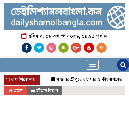
রবিবার, ০৯ অগাস্ট ২০২৬, ০৯:৪১ পূর্বাহ্ন
Toggle
navigation
সংবাদ শিরোনাম:
মাগুরার শ্রীপুরে ২টি সার ও কীটনাশকের দোকানে দুর্ধ
প্রচ্ছদ
চট্টগ্রাম বিভাগ