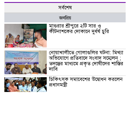
সর্বশেষ
জনপ্রিয়
মাগুরার শ্রীপুরে ২টি সার ও
কীটনাশকের দোকানে দুর্ধর্ষ চুরি
নোয়াখালীতে গোলাগুলির ঘটনা: মিথ্যা
অভিযোগে প্রতিবাদে সংবাদ সম্মেলন ;
তদন্তের মাধ্যমে প্রকৃত দোষীদের শাস্তির
দাবি
চিকিৎসক সমাবেশের উদ্বোধন করলেন
প্রধানমন্ত্রী
চন্দনাইশে সড়ক দূর্ঘটনায় নিহত-১,
আহত-২