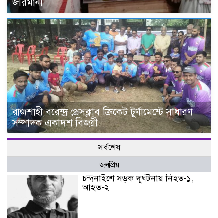
জরিমানা
রাজশাহী বরেন্দ্র প্রেসক্লাব ক্রিকেট টুর্ণামেন্টে সাধারণ
সম্পাদক একাদশ বিজয়ী
সর্বশেষ
জনপ্রিয়
চন্দনাইশে সড়ক দূর্ঘটনায় নিহত-১,
আহত-২