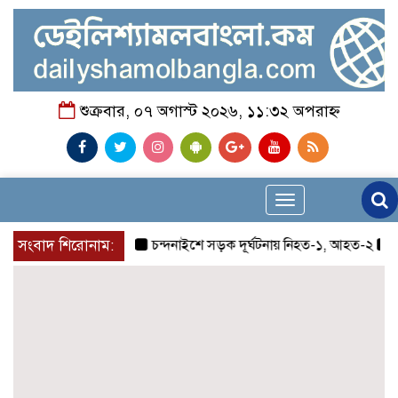
শুক্রবার, ০৭ অগাস্ট ২০২৬, ১১:৩২ অপরাহ্ন
Toggle
navigation
সংবাদ শিরোনাম:
চন্দনাইশে সড়ক দূর্ঘটনায় নিহত-১, আহত-২
চন্দন