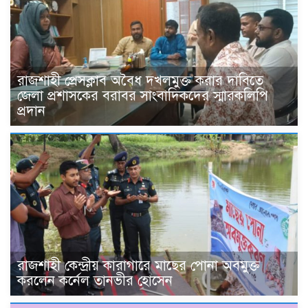
রাজশাহী প্রেসক্লাব অবৈধ দখলমুক্ত করার দাবিতে
জেলা প্রশাসকের বরাবর সাংবাদিকদের স্মারকলিপি
প্রদান
রাজশাহী কেন্দ্রীয় কারাগারে মাছের পোনা অবমুক্ত
করলেন কর্নেল তানভীর হোসেন