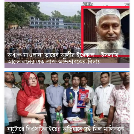
অধ্যক্ষ মাওলানা তায়েব আলীর ইন্তেকাল – ইসলামি
আন্দোলনের এক প্রাজ্ঞ অভিভাবকের বিদায়
নাটোরে বিএসটিআইয়ের অভিযানে দুই মিল মালিককে