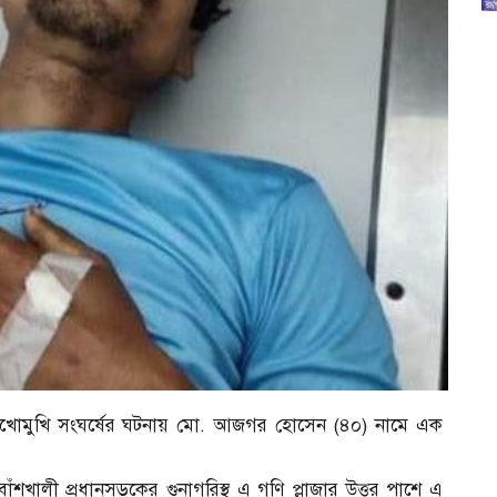
র মুখোমুখি সংঘর্ষের ঘটনায় মো. আজগর হোসেন (৪০) নামে এক
াঁশখালী প্রধানসড়কের গুনাগরিস্থ এ গণি প্লাজার উত্তর পাশে এ