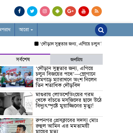
অপরাধ
আরো
‘দৌড়ান সুস্থতার জন্য, এগিয়ে চলুন বিজয়ের পথে’—স্লোগ
সর্বশেষ
জনপ্রিয়
‘দৌড়ান সুস্থতার জন্য, এগিয়ে
চলুন বিজয়ের পথে’—স্লোগানে
রামগড়ে ম্যারাথনে অংশ নিলেন
তিন শতাধিক দৌড়বিদ
মাগুরায় লোডশেডিংয়ের গরম
থেকে বাঁচতে মসজিদের ছাদে উঠে
বিদ্যুৎস্পৃষ্টে মুয়াজ্জিনের মৃত্যু!
রুপনগর প্রেসক্লাবের সদস্য মোঃ
রুহুল আমিন এর মমতাময়ী
মায়ের মৃত্যু