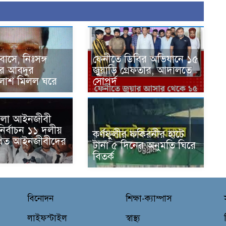
বাসে, নিঃসঙ্গ
ফেনীতে ডিবির অভিযানে ১৫
ের আবদুর
জুয়াড়ি গ্রেফতার, আদালতে
লাশ মিলল ঘরে
সোপর্দ
 জেলা আইনজীবী
ির্বাচন ১১ দলীয়
কর্ণফুলীর ফকিরনীর হাটে
থিত আইনজীবীদের
টানা ৫ দিনের অনুমতি ঘিরে
ন
বিতর্ক
বিনোদন
শিক্ষা-ক্যাম্পাস
লাইফস্টাইল
স্বাস্থ্য