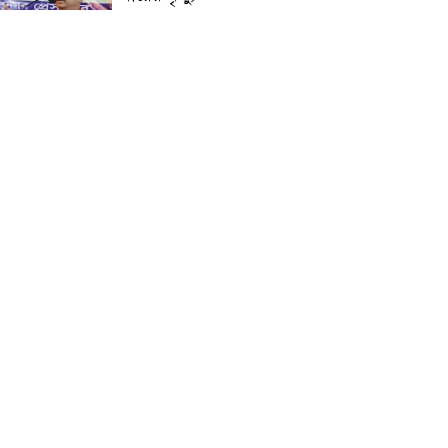
প্রান্তিক শহরে উন্নত আল্ট্রাসাউন্ড
প্রযুক্তি নিয়ে উইপ্রো জিই
হেলথকেয়ারের ‘হেলথ এক্সপ্রেস’
চালু
নিত্য প্রয়োজনীয় দ্রব্যমূল্যের
লাগামহীন উর্ধ্বগতির প্রতিবাদে
মাগুরায় ১১দলীয় ঐক্য জোটের
স্মারকলিপি প্রদান
হাটহাজারী মাদরাসা ছাত্র
আরিফুল ইসলামের আকস্মিক
মৃত্যু : মাগফিরাত কামনায়
জামেয়ার মহাপরিচালক
আলেমগণের স্বতঃস্ফূর্ত
অংশগ্রহণেই জুলাই আন্দোলন
সফল হয় : আল্লামা শেখ আহমদ
জুলাই গণঅভ্যুত্থান দিবস
উপলক্ষ্যে কোম্পানীগঞ্জে ১১ দলীয়
ঐক্য জোটের গণমিছিল ও
সমাবেশ অনুষ্ঠিত