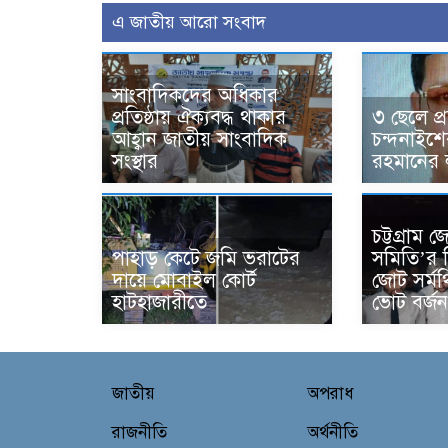
এ জাতীয় আরো সংবাদ
সাংবাদিকদের অধিকার
প্রতিষ্ঠায় ঐক্যবদ্ধ থাকার
৩ ছেলে প্র
আহ্বান জাতীয় সাংবাদিক
চন্দনাইশ
সংস্থার
রহমানের 
চট্টগ্রাম
পাহাড় কেটে জমি ভরাটের
সমিতি’র ন
দায়ে মোবাইল কোর্ট
জোট সর্ম
হাটহাজারীতে
ভোট বর্জ
জাতীয়
অপরাধ
রাজনীতি
অর্থনীতি