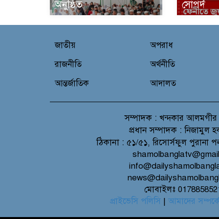
অনুষ্ঠিত
সোপর্দ
জাতীয়
অপরাধ
রাজনীতি
অর্থনীতি
আন্তর্জাতিক
আদালত
সম্পাদক :
খন্দকার আলমগীর
প্রধান সম্পাদক :
নিজামুল হ
ঠিকানা :
৫১/৫১, রিসোর্সফুল পুরানা প
shamolbanglatv@gmai
info@dailyshamolbangl
news@dailyshamolbang
মোবাইলঃ 017885852
প্রাইভেসি পলিসি
|
আমাদের সম্পর্ক