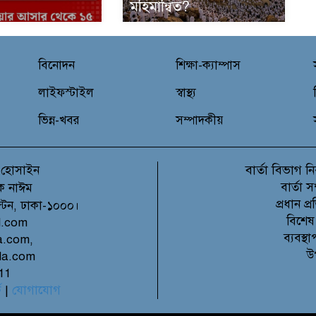
মহিমান্বিত?
বিনোদন
শিক্ষা-ক্যাম্পাস
লাইফস্টাইল
স্বাস্থ্য
ভিন্ন-খবর
সম্পাদকীয়
বার্তা বিভাগ
 হোসাইন
নি
বার্তা 
ক নাঈম
প্রধান 
ল্টন, ঢাকা-১০০০।
বিশেষ
l.com
ব্যবস্
a.com,
উ
la.com
11
ে
|
যোগাযোগ