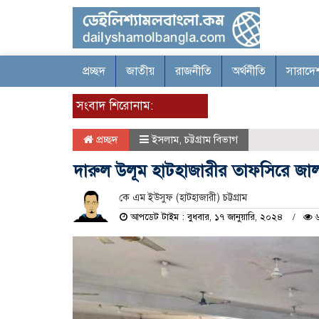
প্রচ্ছদ
জাতীয়
রাজনীতি
অর্থনীতি
সারাদে
সংবাদ শিরোনাম:
প্রচ্ছদ
ইসলাম
,
চট্টগ্রাম বিভাগ
দারুল উলূম হাটহাজারীর তাফসিরে জাল
কে এম ইউসুফ (হাটহাজারী) চট্টগ্রাম
আপডেট টাইম : বুধবার, ১৭ জানুয়ারি, ২০২৪
৬