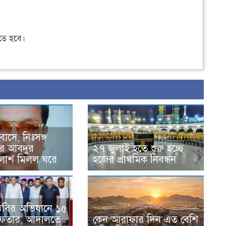
ে হবে।
বাসে, নিঃসঙ্গ
ের আবদুর
২৭ জুলাই হতে শুরু হচ্ছে
লাশ মিলল ঘরে
হজের প্রাথমিক নিবন্ধন
িবির অভিযানে ১৫
্রেফতার, আদালতে
কেন আরাফার দিন এত বেশি