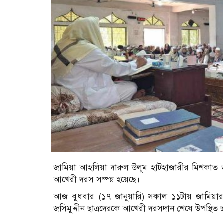
জামিয়া আহলিয়া দারুল উলূম হাটহাজারীর মিশকাত জা
আখেরী দরস সম্পন্ন হয়েছে।
আজ বুধবার (১৭ জানুয়ারি) সকাল ১১টায় জামিয়ার স
জসিমুদ্দীন ছাত্রদেরকে আখেরী দরসদান শেষে উপস্থিত 