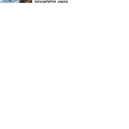
স্মারকলিপি প্রদান
হাটহাজারী মাদরাসা ছাত্র
আরিফুল ইসলামের আকস্মিক
মৃত্যু : মাগফিরাত কামনায়
জামেয়ার মহাপরিচালক
আলেমগণের স্বতঃস্ফূর্ত
অংশগ্রহণেই জুলাই আন্দোলন
সফল হয় : আল্লামা শেখ আহমদ
জুলাই গণঅভ্যুত্থান দিবস
উপলক্ষ্যে কোম্পানীগঞ্জে ১১ দলীয়
ঐক্য জোটের গণমিছিল ও
সমাবেশ অনুষ্ঠিত
কোম্পানীগঞ্জে জুলাই গনঅভ্যুত্থান
দিবস ২০২৬ উপলক্ষে আলোচনা
সভা ও বিশেষ মোনাজাত
“স্পেশাল ট্রাইব্যুনালে জুলাই
গণহত্যার বিচার করেন, জনগণ
আপনাদের ছাড়বে না: সাক্কু