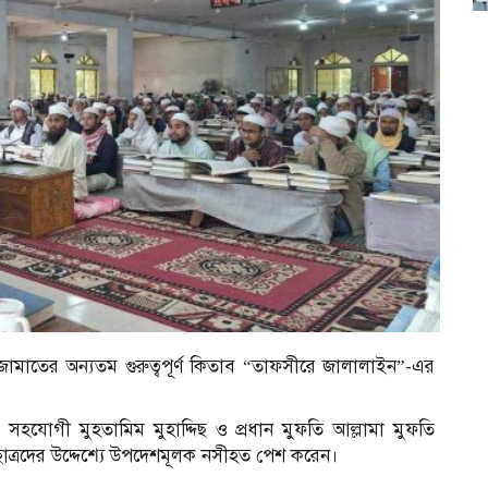
মাতের অন্যতম গুরুত্বপূর্ণ কিতাব “তাফসীরে জালালাইন”-এর
হযোগী মুহতামিম মুহাদ্দিছ ও প্রধান মুফতি আল্লামা মুফতি
ছাত্রদের উদ্দেশ্যে উপদেশমূলক নসীহত পেশ করেন।