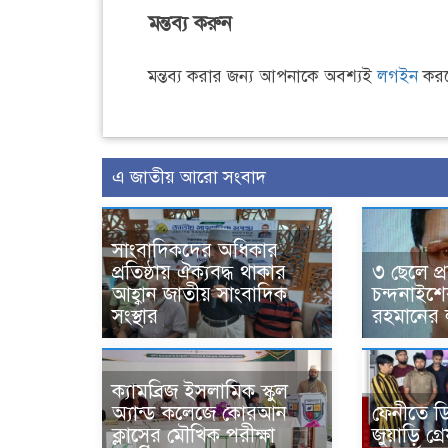
মন্তব্য করুন
মন্তব্য করার জন্য আপনাকে অবশ্যই
লগইন
করত
এ জাতীয় আরো সংবাদ
সাংবাদিকদের অধিকার
প্রতিষ্ঠায় ঐক্যবদ্ধ থাকার
৩ ছেলে প্র
আহ্বান জাতীয় সাংবাদিক
চন্দনাইশ
সংস্থার
রহমানের 
ক্যামব্রিজ ইসলামিক স্কুল
অ্যান্ড কলেজে কোরআন
ফেনীতে ড
ক্লাসের মৌখিক পরীক্ষা
জুয়াড়ি গ