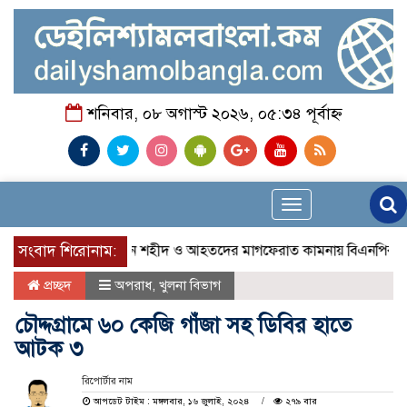
শনিবার, ০৮ অগাস্ট ২০২৬, ০৫:৩৪ পূর্বাহ্ন
Toggle
navigation
ে জুলাই গণ-অভ্যুত্থানে শহীদ ও আহতদের মাগফেরাত কামনায় বিএনপির দোয়া
সংবাদ শিরোনাম:
প্রচ্ছদ
অপরাধ
,
খুলনা বিভাগ
চৌদ্দগ্রামে ৬০ কেজি গাঁজা সহ ডিবির হাতে
আটক ৩
রিপোর্টার নাম
আপডেট টাইম : মঙ্গলবার, ১৬ জুলাই, ২০২৪
২৭৯ বার