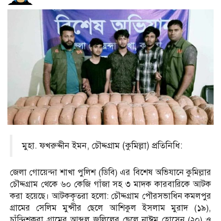
মুহা. ফখরুদ্দীন ইমন, চৌদ্দগ্রাম (কুমিল্লা) প্রতিনিধি:
জেলা গোয়েন্দা শাখা পুলিশ (ডিবি) এর বিশেষ অভিযানে কুমিল্লার
চৌদ্দগ্রাম থেকে ৬০ কেজি গাঁজা সহ ৩ মাদক কারবারিকে আটক
করা হয়েছে। আটককৃতরা হলো: চৌদ্দগ্রাম পৌরসভাধিন কমলপুর
গ্রামের সেলিম মুন্সীর ছেলে আশিকুল ইসলাম মুরাদ (১৯),
চাঁন্দিশকরা গ্রামের আব্দুল জলিলের ছেলে নাঈম হোসেন (২০) ও