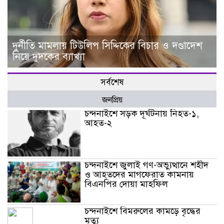
দুর্নীতি মামলায় টিউলিপ সিদ্দিকের বিচার ও দণ্ডাদেশ
নিয়ে দুদকের ব্যাখ্যা
সর্বশেষ
জনপ্রিয়
চন্দনাইশে সড়ক দূর্ঘটনায় নিহত-১,
আহত-২
চন্দনাইশে জুলাই গণ-অভ্যুত্থানে শহীদ
ও আহতদের মাগফেরাত কামনায়
বিএনপির দোয়া মাহফিল
চন্দনাইশে বিমরুলের কামড়ে বৃদ্ধের
মৃত্যু