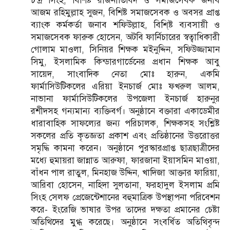
চন্দ্র সিংহ, বিশিষ্ট রাজনীতিবিদ ও সমাজসেবক জনাব
আজম রহিমুল্লাহ সুজন, বিশিষ্ট সমাজসেবক ও অবসর প্রাপ্ত
ব্যাংক কর্মকর্তা জনাব শফিউল্লাহ, বিশি্ষ্ট ব্যবসায়ী ও
সমাজসেবক ফারুক হোসেন, অটবি ফার্নিচারের স্বত্বাধিকারী
গোলাম মাওলা, সিনিয়র শিক্ষক মইনুদ্দিন, সফিউজ্জামান
সিমু, ইসলামিক কিন্ডারগার্ডেনের প্রধান শিক্ষক আবু
সায়েদ, সাংবাদিক নেতা মোঃ হারুন, একমি
ফার্মাসিউটিকলের এরিয়া ইনচার্জ মোঃ ফখরুল আলম,
নাভানা ফার্মাসিউটিকলের উপজেলা ইনচার্জ হারুনুর
রশীদসহ গন্যমান্য ব্যক্তিবর্গ। অনুষ্ঠানে বক্তারা একাডেমীর
ধারাবাহিক সাফল্যের জন্য পরিচালক, শিক্ষকসহ সংশ্লিষ্ট
সকলের প্রতি কৃতজ্ঞতা প্রকাশ এবং প্রতিষ্ঠানের উত্তরোত্তর
সমৃদ্ধি কামনা করেন। অনুষ্ঠানে পুরস্কারপ্রাপ্ত ছাত্রছাত্রীদের
মধ্যে হুমায়রা জান্নাত আরুফা, ফারজানা ইয়াসমিন মাওয়া,
বাঁধন পাল রাতুল, মিনহাজ উদ্দিন, খাদিজা আক্তার ফারিয়া,
আরিবা হোসেন, নাহিদা সুলতানা, ফরহাদুল ইসলাম প্রমি
সিংহ সেলফ প্রেজেন্টেশানের বহুমাত্রিক উপস্থাপনা পরিবেশন
করে- ইংরেজি ভাষার উপর তাদের দক্ষতা প্রমানের চেষ্টা
অতিথিদের মুগ্ধ করেছে। অনুষ্ঠানে সংবর্ধিত অতিথিবৃন্দ