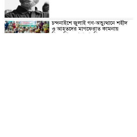
চন্দনাইশে জুলাই গণ-অভ্যুত্থানে শহীদ
ও আহতদের মাগফেরাত কামনায়
বিএনপির দোয়া মাহফিল
চন্দনাইশে বিমরুলের কামড়ে বৃদ্ধের
মৃত্যু
‘দৌড়ান সুস্থতার জন্য, এগিয়ে চলুন
বিজয়ের পথে’—স্লোগানে রামগড়ে
ম্যারাথনে অংশ নিলেন তিন শতাধিক
দৌড়বিদ
মাগুরায় লোডশেডিংয়ের গরম থেকে
বাঁচতে মসজিদের ছাদে উঠে
বিদ্যুৎস্পৃষ্টে মুয়াজ্জিনের মৃত্যু!