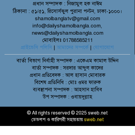
প্রধান সম্পাদক :
নিজামুল হক নাঈম
ঠিকানা :
৫১/৫১, রিসোর্সফুল পুরানা পল্টন, ঢাকা-১০০০।
shamolbanglatv@gmail.com
info@dailyshamolbangla.com,
news@dailyshamolbangla.com
মোবাইলঃ 01788585211
প্রাইভেসি পলিসি
|
আমাদের সম্পর্কে
|
যোগাযোগ
বার্তা বিভাগ
নির্বাহী সম্পাদক : একেএম কামাল উদ্দিন
বার্তা সম্পাদক : সরদার আব্দুল কাদের
প্রধান প্রতিবেদক : আল হাসান মোবারক
বিশেষ প্রতিনিধি : মোঃ ওমর ফারুক
ব্যবস্থাপনা সম্পাদক : আহসান হাবিব
উপ সম্পাদক : ওবায়দুল্লাহ
© All rights reserved © 2025 sweb.net
ডেভলপ ও কারিগরী সহায়তায়
sweb.net