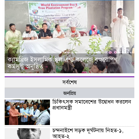
ক্যামব্রিজ ইসলামিক স্কুল এন্ড কলেজে বৃক্ষরোপণ
কর্মসূচি অনুষ্ঠিত
সর্বশেষ
জনপ্রিয়
চিকিৎসক সমাবেশের উদ্বোধন করলেন
প্রধানমন্ত্রী
চন্দনাইশে সড়ক দূর্ঘটনায় নিহত-১,
আহত-২