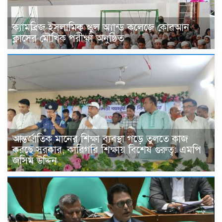
ক্যামব্রিজ ইসলামিক স্কুল অ্যান্ড কলেজে কোরআন
ক্লাসের মৌখিক পরীক্ষা অনুষ্ঠিত
আন্তর্জাতিক মানের শিক্ষা ব্যবস্থা গড়ে তুলতে কাজ
করছে সরকার, কারিগরি শিক্ষায় বিশেষ গুরুত্ব: এমপি
জসিম উদ্দিন