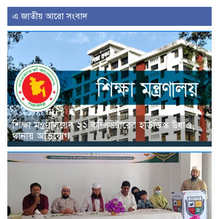
এ জাতীয় আরো সংবাদ
শিক্ষা মন্ত্রণালয়ের ২২ কম্পিউটারের হার্ডডিস্ক উধাও,
থানায় অভিযোগ