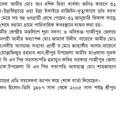
সাবেক আমীর মোঃ আঃ রশিদ মিয়া বার্ধক্য জনিত কারণে ৩১
ন্নালিল্লাহে ওয়া ইন্না ইলাইহে রাজিউন।মৃত্যুকালে তাঁর বয়স
৭ মেয়ে সহ বহু গুণগ্রাহী রেখে গেছেন।৩১ জানুয়ারি বিকাল সাড়ে
শেষে বরামা গ্রামে পারিবারিক কবরস্থানে দাফন করা হয়।
ীর কেন্দ্রীয় মজলিশে শূরা সদস্য ও অবিভক্ত গাজীপুর জেলার
নগরী আমীর অধ্যাপক মোঃ জামাল উদ্দীন, নায়েবে আমীর মোঃ
দীয় আসনের সম্ভাব্য প্রার্থী ড.মোঃ জাহাঙ্গীর আলম,নায়েবে
ষ মোস্তাফিজুর রহমান খান,শ্রীপুর উপজেলা আমীর মাওলানা নূরুল
া বি এন পির সহসভাপতি হুমায়ুন কবির সরকার,গাজীপুর জেলা
জ্জাক,উপজেলা বি এন পির সভাপতি আলহাজ্ব মোঃ শাহজাহান
বারের প্রতি সমবেদনা জ্ঞাপন করে শোক বার্তা দিয়েছেন।
ন ছিলেন।তিনি ১৯৮৭ সাল থেকে ২০০৫ সাল পর্যন্ত শ্রীপুর