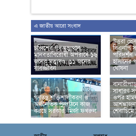
এ জাতীয় আরো সংবাদ
উত্তরা প্রে
চব্বিশের গণঅভ্যুত্থান:
বিএনপি স
মানবতাবিরোধী অপরাধে ১৬
পরিদর্শন 
জনের মৃত্যুদণ্ড, ১১ জনের
হাসানের 
যাবজ্জীবন
ঘোষনা
বানারীপা
সাধারণ স
গণতন্ত্র শক্তিশালীকরণ ও
ওপর হাম
অর্থনৈতিক পুনর্গঠনে কাজ
আশঙ্কাজন
করছে সরকার: মির্জা ফখরুল
শেবাচিমে ভ