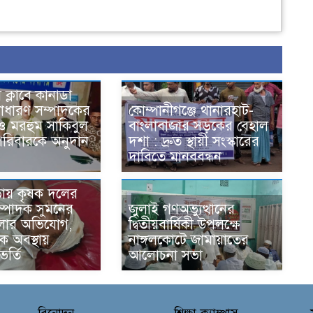
স ক্লাবে কানাডা
াধারণ সম্পাদকের
কোম্পানীগঞ্জে থানারহাট-
ও মরহুম সাকিবুল
বাংলাবাজার সড়কের বেহাল
পরিবারকে অনুদান
দশা : দ্রুত স্থায়ী সংস্কারের
দাবিতে মানববন্ধন
ড়ায় কৃষক দলের
ম্পাদক সুমনের
জুলাই গণঅভ্যুত্থানের
লার অভিযোগ,
দ্বিতীয়বার্ষিকী উপলক্ষে
ক অবস্থায়
নাঙ্গলকোটে জামায়াতের
র্তি
আলোচনা সভা