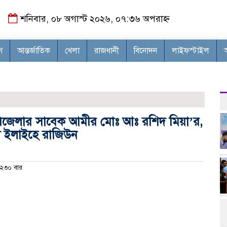
শনিবার, ০৮ অগাস্ট ২০২৬, ০৭:৩৬ অপরাহ্ন
শ
আন্তর্জাতিক
খেলা
রাজধানী
বিনোদন
লাইফস্টাইল
 উপজেলার সাবেক আমীর মোঃ আঃ রশিদ মিয়া’র,
্না ইলাইহে রাজিউন
২৩০ বার