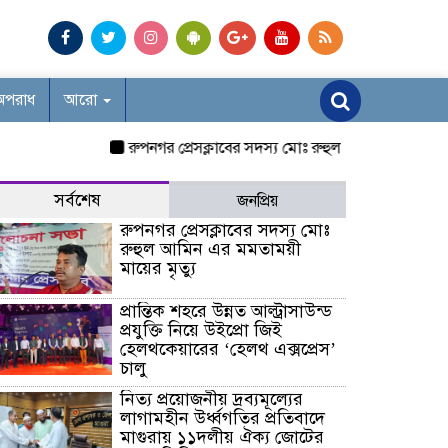
অপরাধ
আরো
রুপনগর প্রেসক্লাবের সদস্য মোঃ রুহুল আমিন এর মমতাময়ী মায়ে
সর্বশেষ
জনপ্রিয়
রুপনগর প্রেসক্লাবের সদস্য মোঃ
রুহুল আমিন এর মমতাময়ী
মায়ের মৃত্যু
প্রান্তিক শহরে উন্নত আল্ট্রাসাউন্ড
প্রযুক্তি নিয়ে উইপ্রো জিই
হেলথকেয়ারের ‘হেলথ এক্সপ্রেস’
চালু
নিত্য প্রয়োজনীয় দ্রব্যমূল্যের
লাগামহীন উর্ধ্বগতির প্রতিবাদে
মাগুরায় ১১দলীয় ঐক্য জোটের