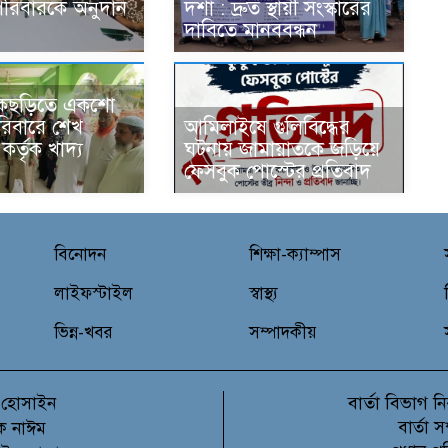
পরিবারকে অনুদান
দশা : দ্রুত স্থায়ী সংস্কারের
দাবিতে মানববন্ধন
িকছড়িতে একশো
িবারে শেখ
আমিলাইষে গুলিবিদ্ধের
র্তৃক খাদ্য
ঘটনায় জামায়াতকে জড়িয়ে
ফেসবুক পোস্টের প্রতিবাদ
বিনোদন
শিক্ষা-ক্যাম্পাস
লাইফস্টাইল
স্বাস্থ্য
ভিন্ন-খবর
সম্পাদকীয়
বার্তা বিভাগ
 হোসাইন
নি
বার্তা 
ক নাঈম