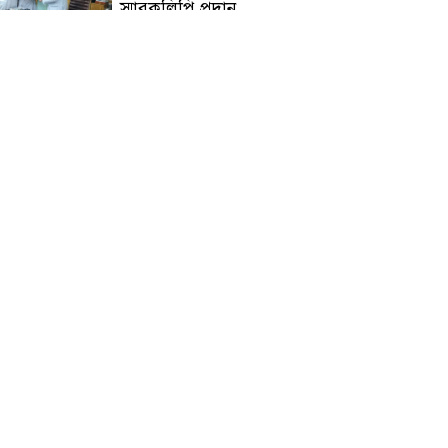
স্মারকলিপি প্রদান
হাটহাজারী মাদরাসা ছাত্র
আরিফুল ইসলামের আকস্মিক
মৃত্যু : মাগফিরাত কামনায়
জামেয়ার মহাপরিচালক
আলেমগণের স্বতঃস্ফূর্ত
অংশগ্রহণেই জুলাই আন্দোলন
সফল হয় : আল্লামা শেখ আহমদ
জুলাই গণঅভ্যুত্থান দিবস
উপলক্ষ্যে কোম্পানীগঞ্জে ১১ দলীয়
ঐক্য জোটের গণমিছিল ও
সমাবেশ অনুষ্ঠিত
কোম্পানীগঞ্জে জুলাই গনঅভ্যুত্থান
দিবস ২০২৬ উপলক্ষে আলোচনা
সভা ও বিশেষ মোনাজাত
“স্পেশাল ট্রাইব্যুনালে জুলাই
গণহত্যার বিচার করেন, জনগণ
আপনাদের ছাড়বে না: সাক্কু