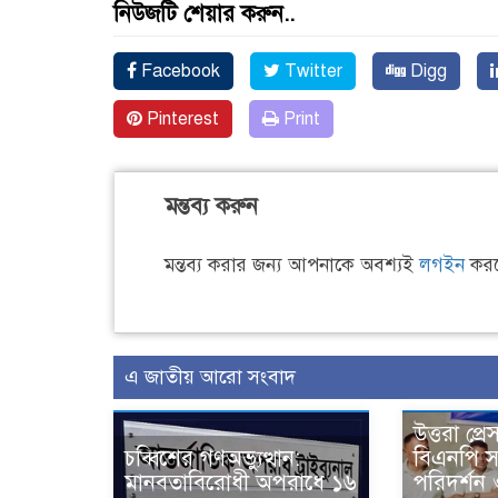
নিউজটি শেয়ার করুন..
Facebook
Twitter
Digg
Pinterest
Print
মন্তব্য করুন
মন্তব্য করার জন্য আপনাকে অবশ্যই
লগইন
করত
এ জাতীয় আরো সংবাদ
উত্তরা প্রে
চব্বিশের গণঅভ্যুত্থান:
বিএনপি স
মানবতাবিরোধী অপরাধে ১৬
পরিদর্শন 