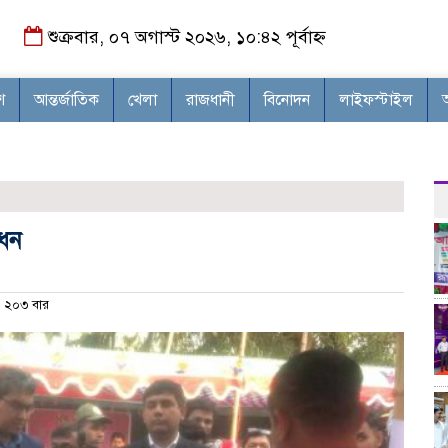
শুক্রবার, ০৭ অগাস্ট ২০২৬, ১০:৪২ পূর্বাহ্ন
শ
আন্তর্জাতিক
খেলা
রাজধানী
বিনোদন
লাইফস্টাইল
োধন
২০৩ বার