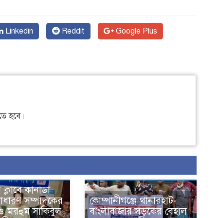
Linkedin
Reddit
Google Plus
ে হবে।
স ক্লাবে কানাডা
াধারণ সম্পাদকের
কোম্পানীগঞ্জে থানারহাট-
ও মরহুম সাকিবুল
বাংলাবাজার সড়কের বেহাল