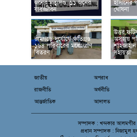
জনের মৃত্যুদণ্ড, ১১ জনের
হাসানের 
যাবজ্জীবন
ঘোষনা
উত্তর ফট
রামগড়ে দূর্যোগে ক্ষতিগ্রস্ত
অসহায় পর
১৬৪ পরিবারের মধ্যে ত্রাণ
শাহজাহান ক
বিতরণ
সহায়তা
জাতীয়
অপরাধ
রাজনীতি
অর্থনীতি
আন্তর্জাতিক
আদালত
সম্পাদক :
খন্দকার আলমগীর
প্রধান সম্পাদক :
নিজামুল হ