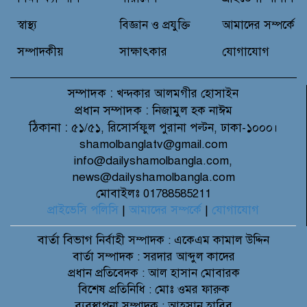
মাহফিল অনুষ্ঠিত
স্বাস্থ্য
বিজ্ঞান ও প্রযুক্তি
আমাদের সম্পর্কে
সম্পাদকীয়
সাক্ষাৎকার
যোগাযোগ
সম্পাদক :
খন্দকার আলমগীর হোসাইন
প্রধান সম্পাদক :
নিজামুল হক নাঈম
ঠিকানা :
৫১/৫১, রিসোর্সফুল পুরানা পল্টন, ঢাকা-১০০০।
shamolbanglatv@gmail.com
info@dailyshamolbangla.com,
news@dailyshamolbangla.com
মোবাইলঃ 01788585211
প্রাইভেসি পলিসি
|
আমাদের সম্পর্কে
|
যোগাযোগ
বার্তা বিভাগ
নির্বাহী সম্পাদক : একেএম কামাল উদ্দিন
বার্তা সম্পাদক : সরদার আব্দুল কাদের
প্রধান প্রতিবেদক : আল হাসান মোবারক
বিশেষ প্রতিনিধি : মোঃ ওমর ফারুক
ব্যবস্থাপনা সম্পাদক : আহসান হাবিব