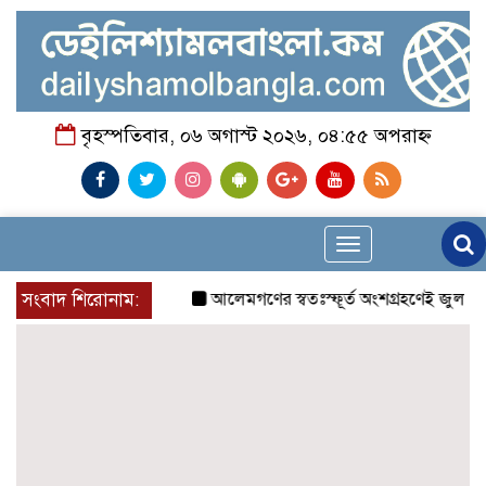
বৃহস্পতিবার, ০৬ অগাস্ট ২০২৬, ০৪:৫৫ অপরাহ্ন
Toggle
navigation
সংবাদ শিরোনাম:
আলেমগণের স্বতঃস্ফূর্ত অংশগ্রহণেই জুলাই আন্