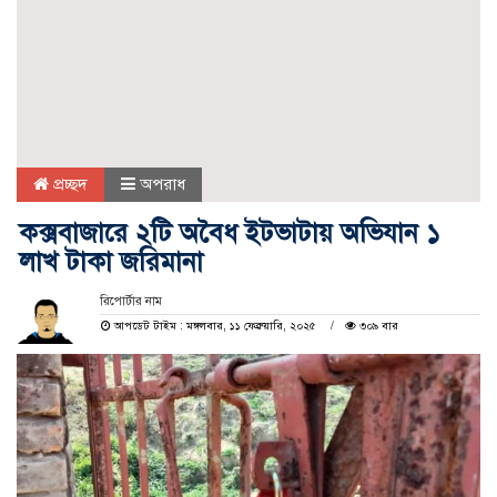
প্রচ্ছদ
অপরাধ
কক্সবাজারে ২টি অবৈধ ইটভাটায় অভিযান ১
লাখ টাকা জরিমানা
রিপোর্টার নাম
আপডেট টাইম : মঙ্গলবার, ১১ ফেব্রুয়ারি, ২০২৫
৩০৯ বার