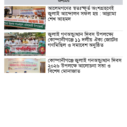
জনপ্রিয়
আলেমগণের স্বতঃস্ফূর্ত অংশগ্রহণেই
জুলাই আন্দোলন সফল হয় : আল্লামা
শেখ আহমদ
জুলাই গণঅভ্যুত্থান দিবস উপলক্ষ্যে
কোম্পানীগঞ্জে ১১ দলীয় ঐক্য জোটের
গণমিছিল ও সমাবেশ অনুষ্ঠিত
কোম্পানীগঞ্জে জুলাই গনঅভ্যুত্থান দিবস
২০২৬ উপলক্ষে আলোচনা সভা ও
বিশেষ মোনাজাত
“স্পেশাল ট্রাইব্যুনালে জুলাই গণহত্যার
বিচার করেন, জনগণ আপনাদের ছাড়বে
না: সাক্কু
ভাষা সৈনিক অজিত গুহ মহাবিদ্যালয়ে
জুলাই গণঅভ্যুত্থান দিবসের আলোচনা
সভা ও পুরস্কার বিতরণ