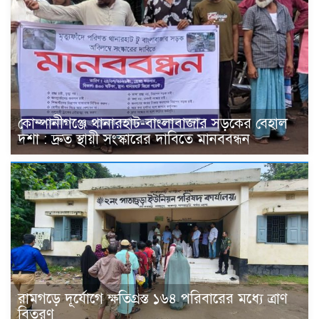
কোম্পানীগঞ্জে থানারহাট-বাংলাবাজার সড়কের বেহাল
দশা : দ্রুত স্থায়ী সংস্কারের দাবিতে মানববন্ধন
রামগড়ে দূর্যোগে ক্ষতিগ্রস্ত ১৬৪ পরিবারের মধ্যে ত্রাণ
বিতরণ