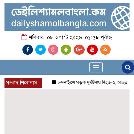
শনিবার, ০৮ অগাস্ট ২০২৬, ০১:৫৮ পূর্বাহ্ন
Toggle
navigation
সংবাদ শিরোনাম:
চন্দনাইশে সড়ক দূর্ঘটনায় নিহত-১, আহত-২
চ