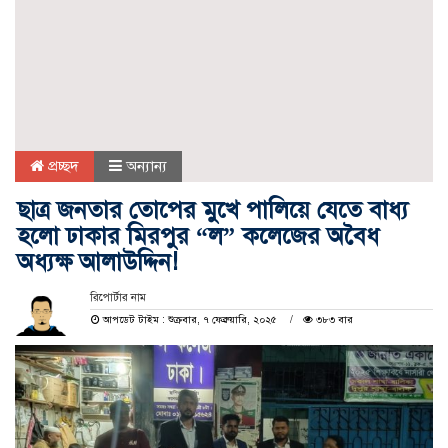
প্রচ্ছদ
অন্যান্য
ছাত্র জনতার তোপের মুখে পালিয়ে যেতে বাধ্য
হলো ঢাকার মিরপুর “ল” কলেজের অবৈধ
অধ্যক্ষ আলাউদ্দিন!
রিপোর্টার নাম
আপডেট টাইম : শুক্রবার, ৭ ফেব্রুয়ারি, ২০২৫
৩৮৩ বার