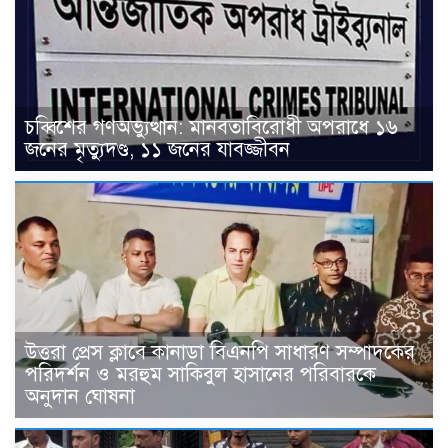
চব্বিশের গণঅভ্যুত্থান: মানবতাবিরোধী অপরাধে ১৬
জনের মৃত্যুদণ্ড, ১১ জনের যাবজ্জীবন
উত্তরা প্রেস ক্লাবে কানাডা বিএনপি সাধারণ সম্পাদকের
পরিদর্শন ও মরহুম সাকিবুল হাসানের পরিবারকে
অনুদান ঘোষনা