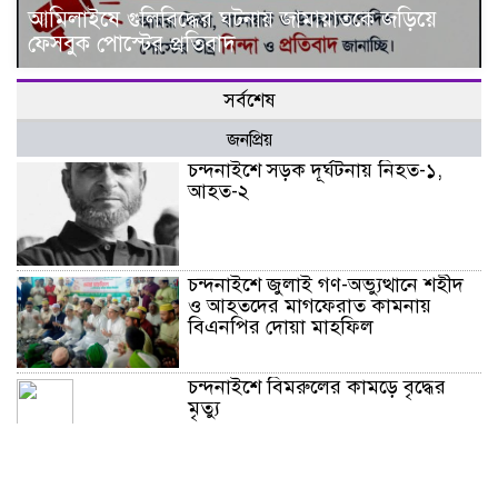
আমিলাইষে গুলিবিদ্ধের ঘটনায় জামায়াতকে জড়িয়ে
ফেসবুক পোস্টের প্রতিবাদ
সর্বশেষ
জনপ্রিয়
চন্দনাইশে সড়ক দূর্ঘটনায় নিহত-১,
আহত-২
চন্দনাইশে জুলাই গণ-অভ্যুত্থানে শহীদ
ও আহতদের মাগফেরাত কামনায়
বিএনপির দোয়া মাহফিল
চন্দনাইশে বিমরুলের কামড়ে বৃদ্ধের
মৃত্যু