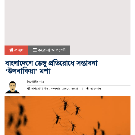
প্রচ্ছদ
করোনা আপডেট
বাংলাদেশে ডেঙ্গু প্রতিরোধে সম্ভাবনা
‘উলবাকিয়া’ মশা
রিপোর্টার নাম
আপডেট টাইম : মঙ্গলবার, ১৩ মে, ২০২৫
৬৫০ বার