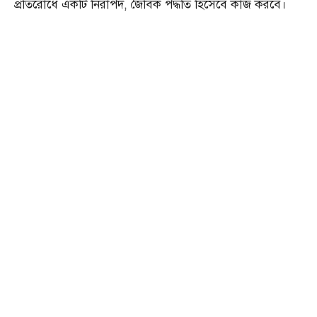
প্রতিরোধে একটি নিরাপদ, জৈবিক পদ্ধতি হিসেবে কাজ করবে।