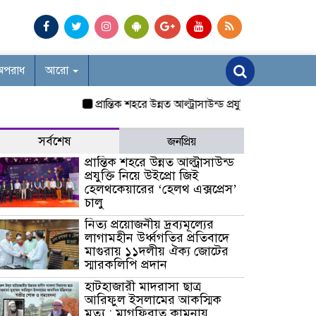
অপরাধ
আরো
প্রান্তিক শহরে উন্নত আল্ট্রাসাউন্ড প্রযুক্তি নিয়ে উইপ্রো জিই
সর্বশেষ
জনপ্রিয়
প্রান্তিক শহরে উন্নত আল্ট্রাসাউন্ড
প্রযুক্তি নিয়ে উইপ্রো জিই
হেলথকেয়ারের ‘হেলথ এক্সপ্রেস’
চালু
নিত্য প্রয়োজনীয় দ্রব্যমূল্যের
লাগামহীন উর্ধ্বগতির প্রতিবাদে
মাগুরায় ১১দলীয় ঐক্য জোটের
স্মারকলিপি প্রদান
হাটহাজারী মাদরাসা ছাত্র
আরিফুল ইসলামের আকস্মিক
মৃত্যু : মাগফিরাত কামনায়