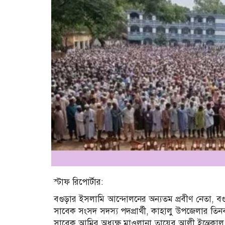
স্টাফ রিপোর্টার:
বগুড়ার ইসলামি আন্দোলনের অন্যতম প্রবীণ নেতা, বগ
সাবেক সংসদ সদস্য পদপ্রার্থী, কাহালু উপজেলার তিনব
সাবেক আমির অধ্যক্ষ মাওলানা তায়েব আলী ইন্তেকাল করেছ