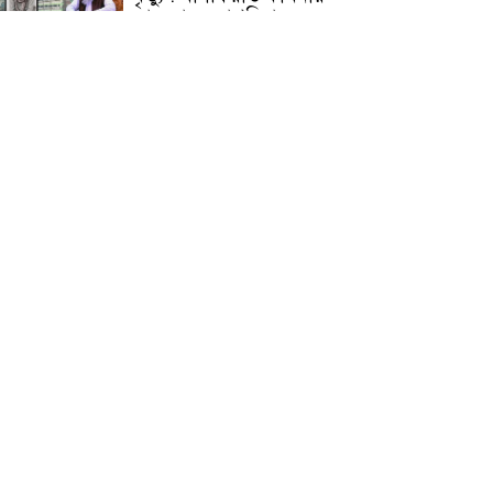
জামেয়ার মহাপরিচালক
আলেমগণের স্বতঃস্ফূর্ত
অংশগ্রহণেই জুলাই আন্দোলন
সফল হয় : আল্লামা শেখ আহমদ
জুলাই গণঅভ্যুত্থান দিবস
উপলক্ষ্যে কোম্পানীগঞ্জে ১১ দলীয়
ঐক্য জোটের গণমিছিল ও
সমাবেশ অনুষ্ঠিত
কোম্পানীগঞ্জে জুলাই গনঅভ্যুত্থান
দিবস ২০২৬ উপলক্ষে আলোচনা
সভা ও বিশেষ মোনাজাত
“স্পেশাল ট্রাইব্যুনালে জুলাই
গণহত্যার বিচার করেন, জনগণ
আপনাদের ছাড়বে না: সাক্কু
ভাষা সৈনিক অজিত গুহ
মহাবিদ্যালয়ে জুলাই গণঅভ্যুত্থান
দিবসের আলোচনা সভা ও
পুরস্কার বিতরণ