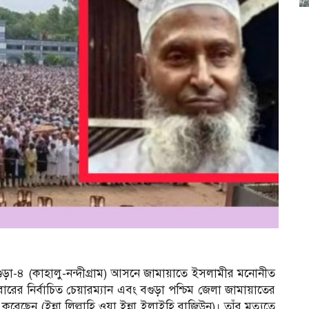
ুড়া-৪ (কাহালু-নন্দীগ্রাম) আসনে জামায়াতে ইসলামীর মনোনীত
ারের নির্বাচিত চেয়ারম্যান এবং বগুড়া পশ্চিম জেলা জামায়াতের
েন (ইন্না লিল্লাহি ওয়া ইন্না ইলাইহি রাজিউন)। তাঁর মৃত্যুতে