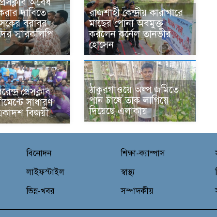
্রেসক্লাব অবৈধ
 করার দাবিতে
রাজশাহী কেন্দ্রীয় কারাগারে
শাসকের বরাবর
মাছের পোনা অবমুক্ত
দের স্মারকলিপি
করলেন কর্নেল তানভীর
হোসেন
ঠাকুরগাঁওয়ে অল্প জমিতে
ন্দ্র প্রেসক্লাব
পান চাষে তাক লাগিয়ে
্ণামেন্টে সাধারণ
দিয়েছে এলাকায়
একাদশ বিজয়ী
বিনোদন
শিক্ষা-ক্যাম্পাস
লাইফস্টাইল
স্বাস্থ্য
ভিন্ন-খবর
সম্পাদকীয়