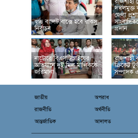
রাজশাহী প
দখলমুক্ত
জেলা প্র
স্বচ্ছ ব্যালট বাক্সে হবে রাকসু
সাংবাদিক
নির্বাচন
প্রদান
নাটোরে বিএসটিআইয়ের
রাজশাহী বরে
অভিযানে দুই মিল মালিককে
ক্রিকেট টুর
জরিমানা
সম্পাদক 
জাতীয়
অপরাধ
রাজনীতি
অর্থনীতি
আন্তর্জাতিক
আদালত