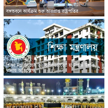
বঙ্গভবনে কার্যক্রম শুরু ভারপ্রাপ্ত রাষ্ট্রপতির
শিক্ষা মন্ত্রণালয়ের ২২ কম্পিউটারের হার্ডডিস্ক উধাও,
থানায় অভিযোগ