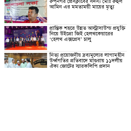
রুপনগর প্রেসক্লাবের সদস্য মোঃ রুহুল
আমিন এর মমতাময়ী মায়ের মৃত্যু
প্রান্তিক শহরে উন্নত আল্ট্রাসাউন্ড প্রযুক্তি
নিয়ে উইপ্রো জিই হেলথকেয়ারের
‘হেলথ এক্সপ্রেস’ চালু
নিত্য প্রয়োজনীয় দ্রব্যমূল্যের লাগামহীন
উর্ধ্বগতির প্রতিবাদে মাগুরায় ১১দলীয়
ঐক্য জোটের স্মারকলিপি প্রদান
হাটহাজারী মাদরাসা ছাত্র আরিফুল
ইসলামের আকস্মিক মৃত্যু : মাগফিরাত
কামনায় জামেয়ার মহাপরিচালক
আলেমগণের স্বতঃস্ফূর্ত অংশগ্রহণেই
জুলাই আন্দোলন সফল হয় : আল্লামা
শেখ আহমদ