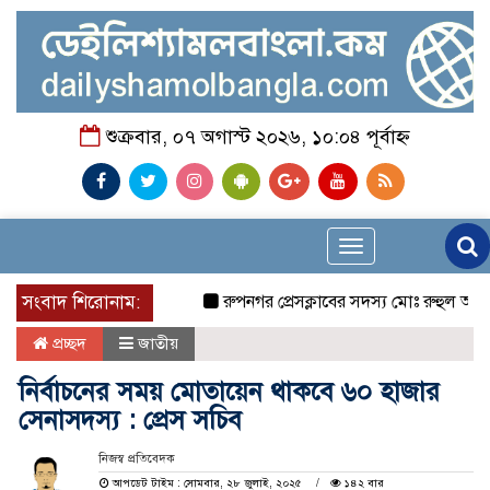
শুক্রবার, ০৭ অগাস্ট ২০২৬, ১০:০৪ পূর্বাহ্ন
Toggle
navigation
সংবাদ শিরোনাম:
রুপনগর প্রেসক্লাবের সদস্য মোঃ রুহুল আমিন এর 
প্রচ্ছদ
জাতীয়
নির্বাচনের সময় মোতায়েন থাকবে ৬০ হাজার
সেনাসদস্য : প্রেস সচিব
নিজস্ব প্রতিবেদক
আপডেট টাইম : সোমবার, ২৮ জুলাই, ২০২৫
১৪২ বার