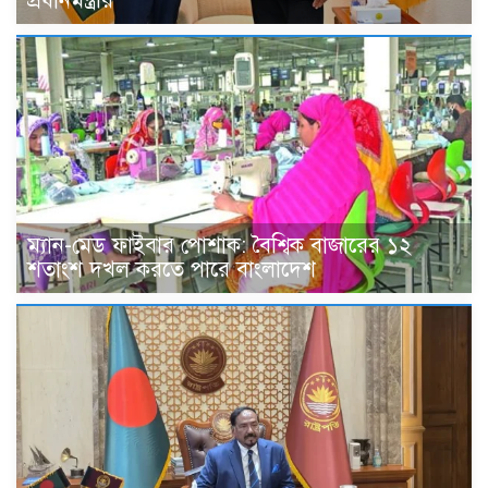
প্রধানমন্ত্রীর
ম্যান-মেড ফাইবার পোশাক: বৈশ্বিক বাজারের ১২
শতাংশ দখল করতে পারে বাংলাদেশ