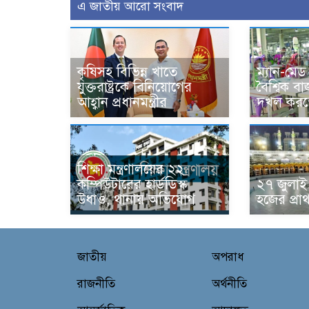
এ জাতীয় আরো সংবাদ
কৃষিসহ বিভিন্ন খাতে
ম্যান-মে
যুক্তরাষ্ট্রকে বিনিয়োগের
বৈশ্বিক 
আহ্বান প্রধানমন্ত্রীর
দখল করতে
শিক্ষা মন্ত্রণালয়ের ২২
কম্পিউটারের হার্ডডিস্ক
২৭ জুলাই 
উধাও, থানায় অভিযোগ
হজের প্রা
জাতীয়
অপরাধ
রাজনীতি
অর্থনীতি