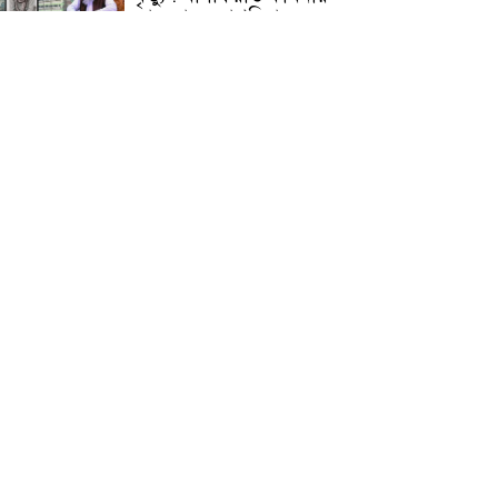
জামেয়ার মহাপরিচালক
আলেমগণের স্বতঃস্ফূর্ত
অংশগ্রহণেই জুলাই আন্দোলন
সফল হয় : আল্লামা শেখ আহমদ
জুলাই গণঅভ্যুত্থান দিবস
উপলক্ষ্যে কোম্পানীগঞ্জে ১১ দলীয়
ঐক্য জোটের গণমিছিল ও
সমাবেশ অনুষ্ঠিত
কোম্পানীগঞ্জে জুলাই গনঅভ্যুত্থান
দিবস ২০২৬ উপলক্ষে আলোচনা
সভা ও বিশেষ মোনাজাত
“স্পেশাল ট্রাইব্যুনালে জুলাই
গণহত্যার বিচার করেন, জনগণ
আপনাদের ছাড়বে না: সাক্কু
ভাষা সৈনিক অজিত গুহ
মহাবিদ্যালয়ে জুলাই গণঅভ্যুত্থান
দিবসের আলোচনা সভা ও
পুরস্কার বিতরণ