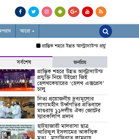
অপরাধ
আরো
প্রান্তিক শহরে উন্নত আল্ট্রাসাউন্ড প্রযুক্তি নিয়ে উইপ্রো জিই
সর্বশেষ
জনপ্রিয়
প্রান্তিক শহরে উন্নত আল্ট্রাসাউন্ড
প্রযুক্তি নিয়ে উইপ্রো জিই
হেলথকেয়ারের ‘হেলথ এক্সপ্রেস’
চালু
নিত্য প্রয়োজনীয় দ্রব্যমূল্যের
লাগামহীন উর্ধ্বগতির প্রতিবাদে
মাগুরায় ১১দলীয় ঐক্য জোটের
স্মারকলিপি প্রদান
হাটহাজারী মাদরাসা ছাত্র
আরিফুল ইসলামের আকস্মিক
মৃত্যু : মাগফিরাত কামনায়