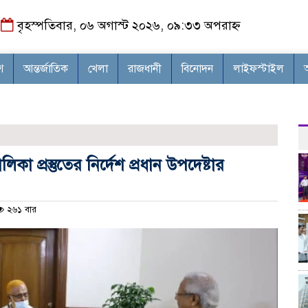
বৃহস্পতিবার, ০৬ অগাস্ট ২০২৬, ০৯:৩৩ অপরাহ্ন
শ
আন্তর্জাতিক
খেলা
রাজধানী
বিনোদন
লাইফস্টাইল
া প্রস্তুতের নির্দেশ প্রধান উপদেষ্টার
২৬১ বার