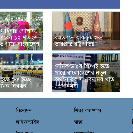
ড ফাইবার পোশাক:
বাজারের ১২ শতাংশ
বঙ্গভবনে কার্যক্রম শুরু
 পারে বাংলাদেশ
ভারপ্রাপ্ত রাষ্ট্রপতির
সেমিকন্ডাক্টর শিল্পই হতে
পারে বাংলাদেশের নতুন
হতে শুরু হচ্ছে
অর্থনৈতিক সম্ভাবনাময় খাত
থমিক নিবন্ধন
: প্রধানমন্ত্রী
বিনোদন
শিক্ষা-ক্যাম্পাস
লাইফস্টাইল
স্বাস্থ্য