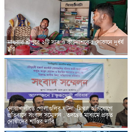
মাগুরার শ্রীপুরে ২টি সার ও কীটনাশকের দোকানে দুর্ধর্ষ
চুরি
নোয়াখালীতে গোলাগুলির ঘটনা: মিথ্যা অভিযোগে
প্রতিবাদে সংবাদ সম্মেলন ; তদন্তের মাধ্যমে প্রকৃত
দোষীদের শাস্তির দাবি