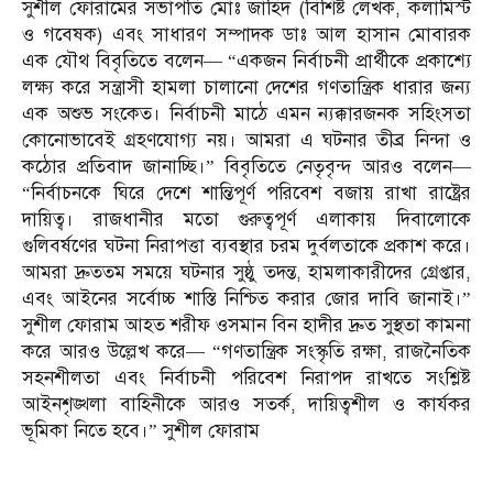
সুশীল ফোরামের সভাপতি মোঃ জাহিদ (বিশিষ্ট লেখক, কলামিস্ট
ও গবেষক) এবং সাধারণ সম্পাদক ডাঃ আল হাসান মোবারক
এক যৌথ বিবৃতিতে বলেন— “একজন নির্বাচনী প্রার্থীকে প্রকাশ্যে
লক্ষ্য করে সন্ত্রাসী হামলা চালানো দেশের গণতান্ত্রিক ধারার জন্য
এক অশুভ সংকেত। নির্বাচনী মাঠে এমন ন্যক্কারজনক সহিংসতা
কোনোভাবেই গ্রহণযোগ্য নয়। আমরা এ ঘটনার তীব্র নিন্দা ও
কঠোর প্রতিবাদ জানাচ্ছি।” বিবৃতিতে নেতৃবৃন্দ আরও বলেন—
“নির্বাচনকে ঘিরে দেশে শান্তিপূর্ণ পরিবেশ বজায় রাখা রাষ্ট্রের
দায়িত্ব। রাজধানীর মতো গুরুত্বপূর্ণ এলাকায় দিবালোকে
গুলিবর্ষণের ঘটনা নিরাপত্তা ব্যবস্থার চরম দুর্বলতাকে প্রকাশ করে।
আমরা দ্রুততম সময়ে ঘটনার সুষ্ঠু তদন্ত, হামলাকারীদের গ্রেপ্তার,
এবং আইনের সর্বোচ্চ শাস্তি নিশ্চিত করার জোর দাবি জানাই।”
সুশীল ফোরাম আহত শরীফ ওসমান বিন হাদীর দ্রুত সুস্থতা কামনা
করে আরও উল্লেখ করে— “গণতান্ত্রিক সংস্কৃতি রক্ষা, রাজনৈতিক
সহনশীলতা এবং নির্বাচনী পরিবেশ নিরাপদ রাখতে সংশ্লিষ্ট
আইনশৃঙ্খলা বাহিনীকে আরও সতর্ক, দায়িত্বশীল ও কার্যকর
ভূমিকা নিতে হবে।” সুশীল ফোরাম