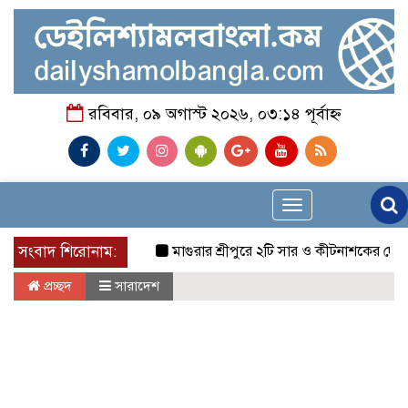
রবিবার, ০৯ অগাস্ট ২০২৬, ০৩:১৪ পূর্বাহ্ন
Toggle
navigation
সংবাদ শিরোনাম:
মাগুরার শ্রীপুরে ২টি সার ও কীটনাশকের দোকানে দুর্ধর্ষ
প্রচ্ছদ
সারাদেশ