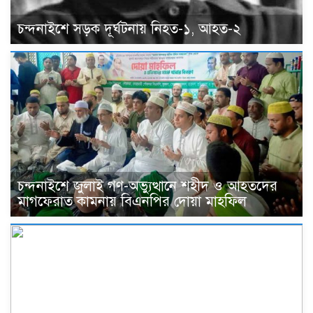
চন্দনাইশে সড়ক দূর্ঘটনায় নিহত-১, আহত-২
চন্দনাইশে জুলাই গণ-অভ্যুত্থানে শহীদ ও আহতদের
মাগফেরাত কামনায় বিএনপির দোয়া মাহফিল