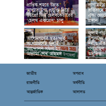
প্রান্তিক শহরে উন্নত
লাগামহীন 
আল্ট্রাসাউন্ড প্রযুক্তি নিয়ে
প্রতিবাদে
উইপ্রো জিই হেলথকেয়ারের
ঐক্য জোট
‘হেলথ এক্সপ্রেস’ চালু
প্রদান
জুলাই গণঅ
আলেমগণের স্বতঃস্ফূর্ত
উপলক্ষ্যে 
অংশগ্রহণেই জুলাই
দলীয় ঐক্
আন্দোলন সফল হয় :
গণমিছিল
আল্লামা শেখ আহমদ
অনুষ্ঠিত
জাতীয়
অপরাধ
রাজনীতি
অর্থনীতি
আন্তর্জাতিক
আদালত