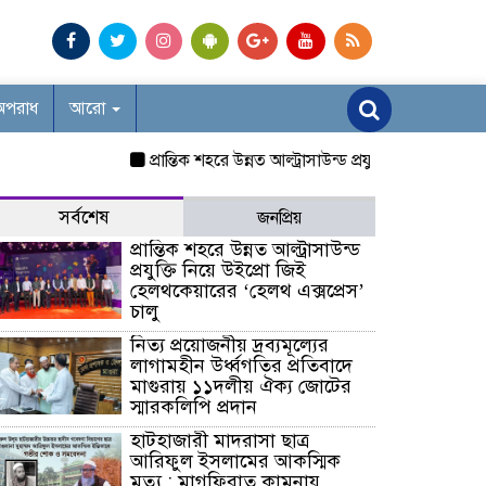
অপরাধ
আরো
প্রান্তিক শহরে উন্নত আল্ট্রাসাউন্ড প্রযুক্তি নিয়ে উইপ্রো জিই
সর্বশেষ
জনপ্রিয়
প্রান্তিক শহরে উন্নত আল্ট্রাসাউন্ড
প্রযুক্তি নিয়ে উইপ্রো জিই
হেলথকেয়ারের ‘হেলথ এক্সপ্রেস’
চালু
নিত্য প্রয়োজনীয় দ্রব্যমূল্যের
লাগামহীন উর্ধ্বগতির প্রতিবাদে
মাগুরায় ১১দলীয় ঐক্য জোটের
স্মারকলিপি প্রদান
হাটহাজারী মাদরাসা ছাত্র
আরিফুল ইসলামের আকস্মিক
মৃত্যু : মাগফিরাত কামনায়