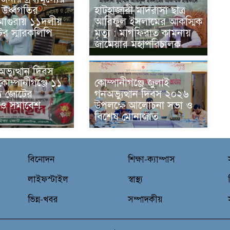
উর্ধ্বগতির
হাটহাজারী মাদরাসা ছাত্র
 মাগুরায় ১১দলীয়
আরিফুল ইসলামের আকস্মিক
ের স্মারকলিপি
মৃত্যু : মাগফিরাত কামনায়
জামেয়ার মহাপরিচালক
ভ্যুত্থান দিবস
কোম্পানীগঞ্জে ১১
কোম্পানীগঞ্জে জুলাই
য জোটের
গনঅভ্যুত্থান দিবস ২০২৬
 ও সমাবেশ
উপলক্ষে আলোচনা সভা ও
বিশেষ মোনাজাত
বিনোদন
শিক্ষা-ক্যাম্পাস
লাইফস্টাইল
স্বাস্থ্য
ভিন্ন-খবর
সম্পাদকীয়