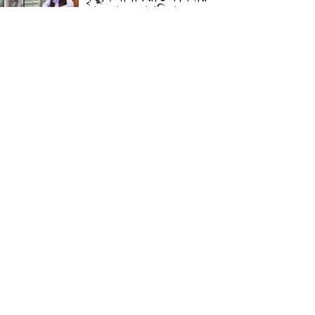
জামেয়ার মহাপরিচালক
আলেমগণের স্বতঃস্ফূর্ত
অংশগ্রহণেই জুলাই আন্দোলন
সফল হয় : আল্লামা শেখ আহমদ
জুলাই গণঅভ্যুত্থান দিবস
উপলক্ষ্যে কোম্পানীগঞ্জে ১১ দলীয়
ঐক্য জোটের গণমিছিল ও
সমাবেশ অনুষ্ঠিত
কোম্পানীগঞ্জে জুলাই গনঅভ্যুত্থান
দিবস ২০২৬ উপলক্ষে আলোচনা
সভা ও বিশেষ মোনাজাত
“স্পেশাল ট্রাইব্যুনালে জুলাই
গণহত্যার বিচার করেন, জনগণ
আপনাদের ছাড়বে না: সাক্কু
ভাষা সৈনিক অজিত গুহ
মহাবিদ্যালয়ে জুলাই গণঅভ্যুত্থান
দিবসের আলোচনা সভা ও
পুরস্কার বিতরণ