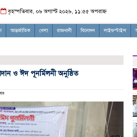
বৃহস্পতিবার, ০৬ অগাস্ট ২০২৬, ১১:৫৫ অপরাহ্ন
শ
আন্তর্জাতিক
খেলা
রাজধানী
বিনোদন
লাইফস্টাইল
দান ও ঈদ পূনর্মিলনী অনুষ্ঠিত
বার