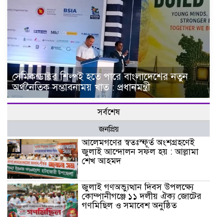
সেমিকন্ডাক্টর শিল্পই হতে পারে বাংলাদেশের নতুন
অর্থনৈতিক সম্ভাবনাময় খাত : প্রধানমন্ত্রী
সর্বশেষ
জনপ্রিয়
আলেমগণের স্বতঃস্ফূর্ত অংশগ্রহণেই
জুলাই আন্দোলন সফল হয় : আল্লামা
শেখ আহমদ
জুলাই গণঅভ্যুত্থান দিবস উপলক্ষ্যে
কোম্পানীগঞ্জে ১১ দলীয় ঐক্য জোটের
গণমিছিল ও সমাবেশ অনুষ্ঠিত