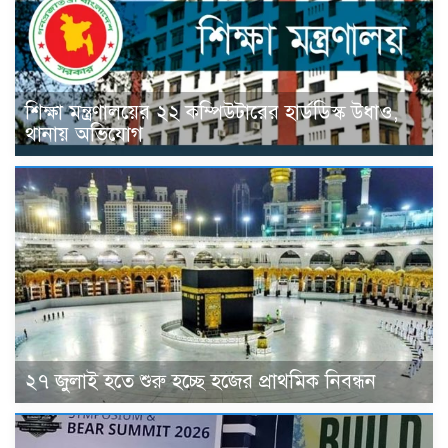
শিক্ষা মন্ত্রণালয়ের ২২ কম্পিউটারের হার্ডডিস্ক উধাও,
থানায় অভিযোগ
২৭ জুলাই হতে শুরু হচ্ছে হজের প্রাথমিক নিবন্ধন