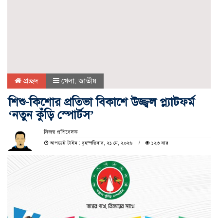
প্রচ্ছদ
খেলা
,
জাতীয়
শিশু-কিশোর প্রতিভা বিকাশে উজ্জ্বল প্ল্যাটফর্ম
‘নতুন কুঁড়ি স্পোর্টস’
নিজস্ব প্রতিবেদক
আপডেট টাইম : বৃহস্পতিবার, ২১ মে, ২০২৬
১২৩ বার