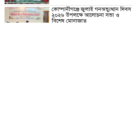
কোম্পানীগঞ্জে জুলাই গনঅভ্যুত্থান দিবস
২০২৬ উপলক্ষে আলোচনা সভা ও
বিশেষ মোনাজাত
“স্পেশাল ট্রাইব্যুনালে জুলাই গণহত্যার
বিচার করেন, জনগণ আপনাদের ছাড়বে
না: সাক্কু
ভাষা সৈনিক অজিত গুহ মহাবিদ্যালয়ে
জুলাই গণঅভ্যুত্থান দিবসের আলোচনা
সভা ও পুরস্কার বিতরণ
বন্যাদুর্গত মানুষের পাশে পার্কভিউ
হাসপাতাল আমিলাইষে ফ্রি চিকিৎসা
ক্যাম্পে ২ হাজার রোগীকে সেবা,
বিনামূল্যে ওষুধ বিতরণ
চন্দনাইশ থানা পুলিশের অভিযানে ৩
আসামী গ্রেফতার