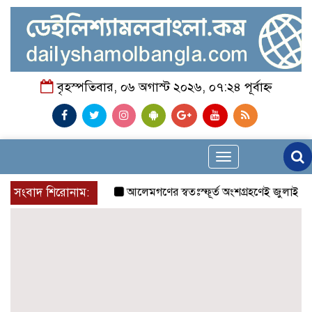
বৃহস্পতিবার, ০৬ অগাস্ট ২০২৬, ০৭:২৪ পূর্বাহ্ন
Toggle
navigation
সংবাদ শিরোনাম:
আলেমগণের স্বতঃস্ফূর্ত অংশগ্রহণেই জুলাই আন্দোল