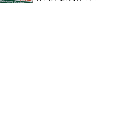
জুলাই গণঅভ্যুত্থান দিবস
উপলক্ষ্যে কোম্পানীগঞ্জে ১১ দলীয়
ঐক্য জোটের গণমিছিল ও
সমাবেশ অনুষ্ঠিত
কোম্পানীগঞ্জে জুলাই গনঅভ্যুত্থান
দিবস ২০২৬ উপলক্ষে আলোচনা
সভা ও বিশেষ মোনাজাত
“স্পেশাল ট্রাইব্যুনালে জুলাই
গণহত্যার বিচার করেন, জনগণ
আপনাদের ছাড়বে না: সাক্কু
ভাষা সৈনিক অজিত গুহ
মহাবিদ্যালয়ে জুলাই গণঅভ্যুত্থান
দিবসের আলোচনা সভা ও
পুরস্কার বিতরণ
বন্যাদুর্গত মানুষের পাশে পার্কভিউ
হাসপাতাল আমিলাইষে ফ্রি
চিকিৎসা ক্যাম্পে ২ হাজার
রোগীকে সেবা, বিনামূল্যে ওষুধ