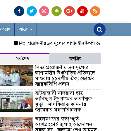
অপরাধ
আরো
নিত্য প্রয়োজনীয় দ্রব্যমূল্যের লাগামহীন উর্ধ্বগতির প্রতিবাদে মাগুরায় ১১
সর্বশেষ
জনপ্রিয়
নিত্য প্রয়োজনীয় দ্রব্যমূল্যের
লাগামহীন উর্ধ্বগতির প্রতিবাদে
মাগুরায় ১১দলীয় ঐক্য জোটের
স্মারকলিপি প্রদান
হাটহাজারী মাদরাসা ছাত্র
আরিফুল ইসলামের আকস্মিক
মৃত্যু : মাগফিরাত কামনায়
জামেয়ার মহাপরিচালক
আলেমগণের স্বতঃস্ফূর্ত
অংশগ্রহণেই জুলাই আন্দোলন
সফল হয় : আল্লামা শেখ আহমদ