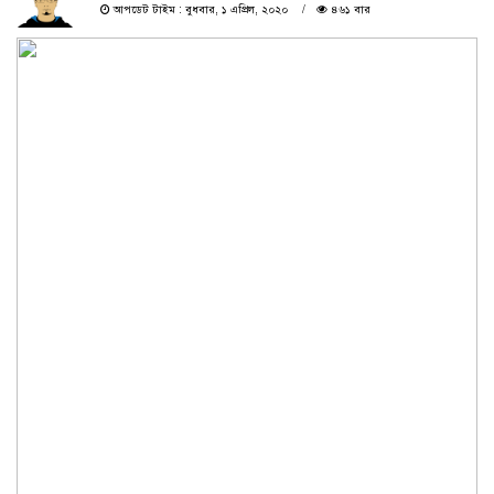
আপডেট টাইম : বুধবার, ১ এপ্রিল, ২০২০
৪৬১ বার