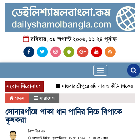
রবিবার, ০৯ অগাস্ট ২০২৬, ১১:২৪ পূর্বাহ্ন
Toggle
navigation
সংবাদ শিরোনাম:
মাগুরার শ্রীপুরে ২টি সার ও কীটনাশকের দোকানে দুর্ধ
প্রচ্ছদ
সারাদেশ
সোনারগাঁয়ে পাকা ধান পানির নিচে বিপাকে
কৃষকরা
রিপোর্টার নাম
আপডেট টাইম : বৃহস্পতিবার, ২১ মে, ২০২০
৩১১ বার