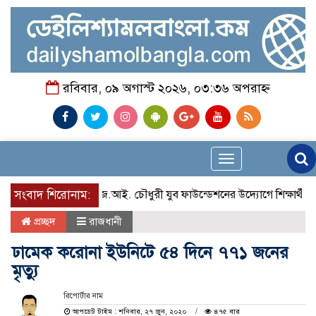
রবিবার, ০৯ অগাস্ট ২০২৬, ০৩:৩৬ অপরাহ্ন
Toggle
navigation
সংবাদ শিরোনাম:
জে.আই. চৌধুরী যুব ফাউন্ডেশনের উদ্যোগে শিক্ষার্থীদের ম
প্রচ্ছদ
রাজধানী
ঢামেক করোনা ইউনিটে ৫৪ দিনে ৭৭১ জনের
মৃত্যু
রিপোর্টার নাম
আপডেট টাইম : শনিবার, ২৭ জুন, ২০২০
৪৭৫ বার