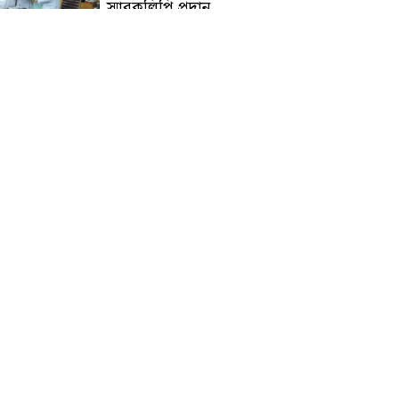
স্মারকলিপি প্রদান
হাটহাজারী মাদরাসা ছাত্র
আরিফুল ইসলামের আকস্মিক
মৃত্যু : মাগফিরাত কামনায়
জামেয়ার মহাপরিচালক
আলেমগণের স্বতঃস্ফূর্ত
অংশগ্রহণেই জুলাই আন্দোলন
সফল হয় : আল্লামা শেখ আহমদ
জুলাই গণঅভ্যুত্থান দিবস
উপলক্ষ্যে কোম্পানীগঞ্জে ১১ দলীয়
ঐক্য জোটের গণমিছিল ও
সমাবেশ অনুষ্ঠিত
কোম্পানীগঞ্জে জুলাই গনঅভ্যুত্থান
দিবস ২০২৬ উপলক্ষে আলোচনা
সভা ও বিশেষ মোনাজাত
“স্পেশাল ট্রাইব্যুনালে জুলাই
গণহত্যার বিচার করেন, জনগণ
আপনাদের ছাড়বে না: সাক্কু