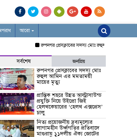
অপরাধ
আরো
রুপনগর প্রেসক্লাবের সদস্য মোঃ রুহুল আমিন এর মমতাময়ী মায়
সর্বশেষ
জনপ্রিয়
রুপনগর প্রেসক্লাবের সদস্য মোঃ
রুহুল আমিন এর মমতাময়ী
মায়ের মৃত্যু
প্রান্তিক শহরে উন্নত আল্ট্রাসাউন্ড
প্রযুক্তি নিয়ে উইপ্রো জিই
হেলথকেয়ারের ‘হেলথ এক্সপ্রেস’
চালু
নিত্য প্রয়োজনীয় দ্রব্যমূল্যের
লাগামহীন উর্ধ্বগতির প্রতিবাদে
মাগুরায় ১১দলীয় ঐক্য জোটের