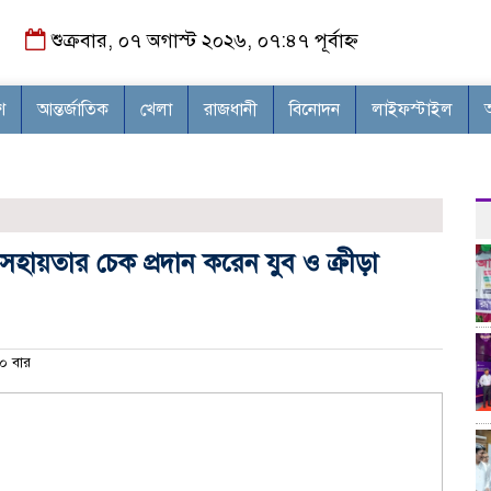
শুক্রবার, ০৭ অগাস্ট ২০২৬, ০৭:৪৭ পূর্বাহ্ন
শ
আন্তর্জাতিক
খেলা
রাজধানী
বিনোদন
লাইফস্টাইল
িক সহায়তার চেক প্রদান করেন যুব ও ক্রীড়া
০ বার