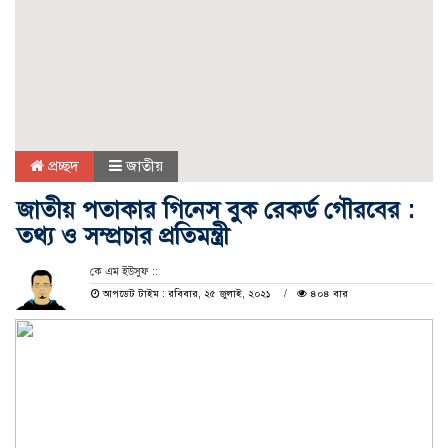
প্রচ্ছদ
জাতীয়
জাতীয় পতাকার গিনেস বুক রেকর্ড গৌরবের :
তথ্য ও সম্প্রচার প্রতিমন্ত্রী
কে এম ইউসুফ ::
আপডেট টাইম : রবিবার, ২৫ জুলাই, ২০২১
৪০৪ বার