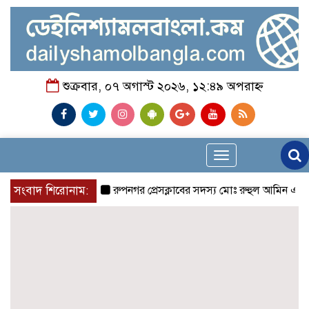
শুক্রবার, ০৭ অগাস্ট ২০২৬, ১২:৪৯ অপরাহ্ন
Toggle
navigation
সংবাদ শিরোনাম:
রুপনগর প্রেসক্লাবের সদস্য মোঃ রুহুল আমিন এর মমতাময়