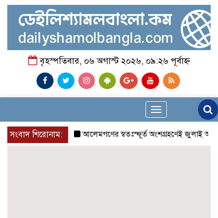
বৃহস্পতিবার, ০৬ অগাস্ট ২০২৬, ০৯:২৬ পূর্বাহ্ন
Toggle
navigation
সংবাদ শিরোনাম:
আলেমগণের স্বতঃস্ফূর্ত অংশগ্রহণেই জুলাই আন্দোল