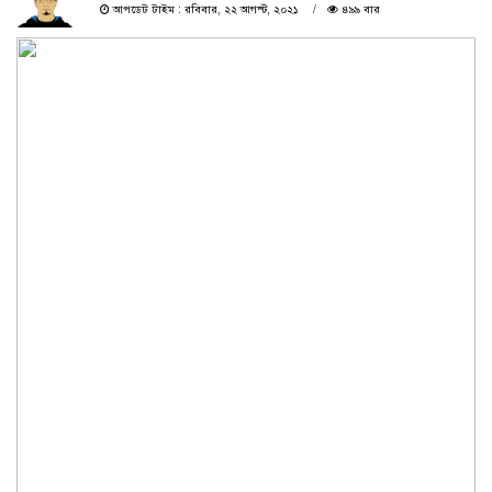
আপডেট টাইম : রবিবার, ২২ আগস্ট, ২০২১
৪৯৯ বার