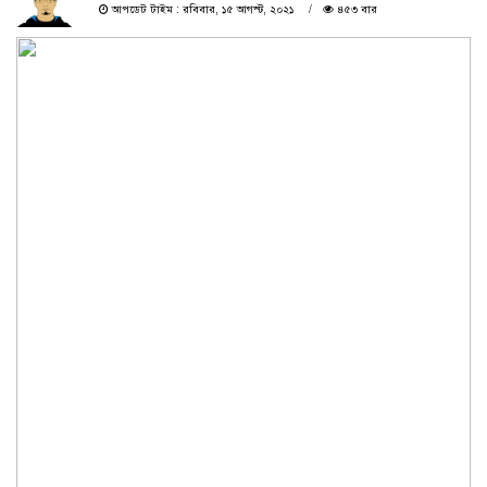
আপডেট টাইম : রবিবার, ১৫ আগস্ট, ২০২১
৪৫৩ বার