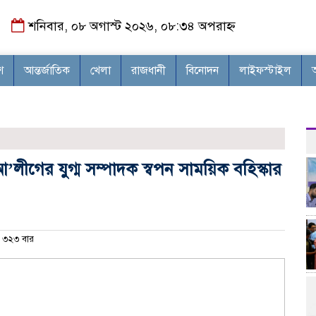
শনিবার, ০৮ অগাস্ট ২০২৬, ০৮:৩৪ অপরাহ্ন
শ
আন্তর্জাতিক
খেলা
রাজধানী
বিনোদন
লাইফস্টাইল
লীগের যুগ্ম সম্পাদক স্বপন সাময়িক বহিস্কার
৩২৩ বার