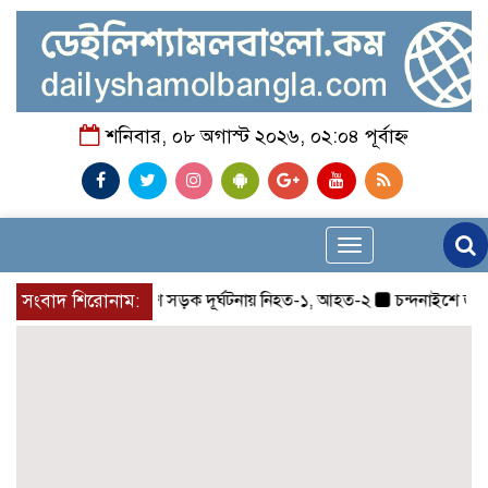
শনিবার, ০৮ অগাস্ট ২০২৬, ০২:০৪ পূর্বাহ্ন
Toggle
navigation
সংবাদ শিরোনাম:
চন্দনাইশে সড়ক দূর্ঘটনায় নিহত-১, আহত-২
চন্দনাইশে জুলাই গ