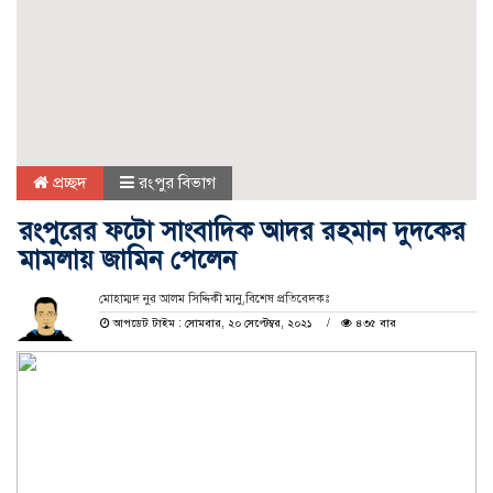
প্রচ্ছদ
রংপুর বিভাগ
রংপুরের ফটো সাংবাদিক আদর রহমান দুদকের
মামলায় জামিন পেলেন
মোহাম্মদ নুর আলম সিদ্দিকী মানু,বিশেষ প্রতিবেদকঃ
আপডেট টাইম : সোমবার, ২০ সেপ্টেম্বর, ২০২১
৪৩৫ বার