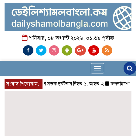
শনিবার, ০৮ অগাস্ট ২০২৬, ০১:৩৯ পূর্বাহ্ন
Toggle
navigation
সংবাদ শিরোনাম:
চন্দনাইশে সড়ক দূর্ঘটনায় নিহত-১, আহত-২
চন্দনাইশে জুলাই গ