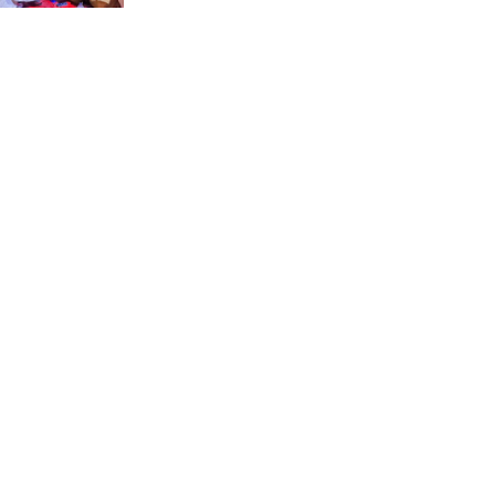
জে.আই. চৌধুরী যুব
ফাউন্ডেশনের উদ্যোগে
শিক্ষার্থীদের মাঝে চারা বিতরণ
মাগুরার শ্রীপুরে ২টি সার ও
কীটনাশকের দোকানে দুর্ধর্ষ চুরি
নোয়াখালীতে গোলাগুলির ঘটনা:
মিথ্যা অভিযোগে প্রতিবাদে সংবাদ
সম্মেলন ; তদন্তের মাধ্যমে প্রকৃত
দোষীদের শাস্তির দাবি
চিকিৎসক সমাবেশের উদ্বোধন
করলেন প্রধানমন্ত্রী
চন্দনাইশে সড়ক দূর্ঘটনায়
নিহত-১, আহত-২
চন্দনাইশে জুলাই গণ-অভ্যুত্থানে