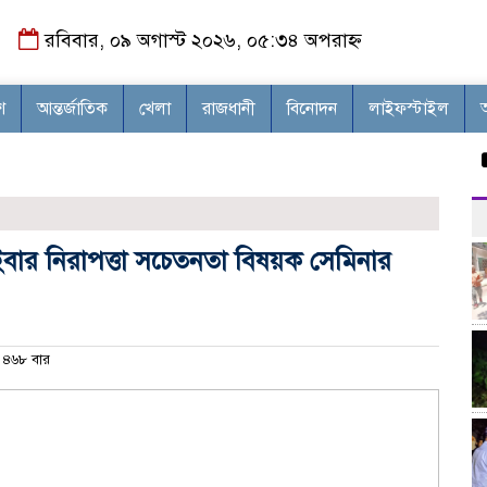
রবিবার, ০৯ অগাস্ট ২০২৬, ০৫:৩৪ অপরাহ্ন
শ
আন্তর্জাতিক
খেলা
রাজধানী
বিনোদন
লাইফস্টাইল
মাগু
বার নিরাপত্তা সচেতনতা বিষয়ক সেমিনার
৪৬৮ বার