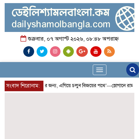
শুক্রবার, ০৭ অগাস্ট ২০২৬, ০৮:৪৮ অপরাহ্ন
Toggle
navigation
সংবাদ শিরোনাম:
‘দৌড়ান সুস্থতার জন্য, এগিয়ে চলুন বিজয়ের পথে’—স্লোগানে রামগড়ে 