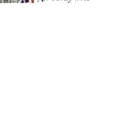
জামেয়ার মহাপরিচালক
আলেমগণের স্বতঃস্ফূর্ত
অংশগ্রহণেই জুলাই আন্দোলন
সফল হয় : আল্লামা শেখ আহমদ
জুলাই গণঅভ্যুত্থান দিবস
উপলক্ষ্যে কোম্পানীগঞ্জে ১১ দলীয়
ঐক্য জোটের গণমিছিল ও
সমাবেশ অনুষ্ঠিত
কোম্পানীগঞ্জে জুলাই গনঅভ্যুত্থান
দিবস ২০২৬ উপলক্ষে আলোচনা
সভা ও বিশেষ মোনাজাত
“স্পেশাল ট্রাইব্যুনালে জুলাই
গণহত্যার বিচার করেন, জনগণ
আপনাদের ছাড়বে না: সাক্কু
ভাষা সৈনিক অজিত গুহ
মহাবিদ্যালয়ে জুলাই গণঅভ্যুত্থান
দিবসের আলোচনা সভা ও
পুরস্কার বিতরণ