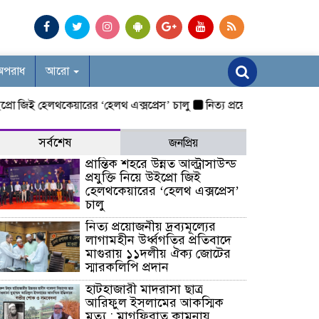
অপরাধ
আরো
প্রো জিই হেলথকেয়ারের ‘হেলথ এক্সপ্রেস’ চালু
নিত্য প্রয়োজনীয় দ্রব্যমূল্যের ল
সর্বশেষ
জনপ্রিয়
প্রান্তিক শহরে উন্নত আল্ট্রাসাউন্ড
প্রযুক্তি নিয়ে উইপ্রো জিই
হেলথকেয়ারের ‘হেলথ এক্সপ্রেস’
চালু
নিত্য প্রয়োজনীয় দ্রব্যমূল্যের
লাগামহীন উর্ধ্বগতির প্রতিবাদে
মাগুরায় ১১দলীয় ঐক্য জোটের
স্মারকলিপি প্রদান
হাটহাজারী মাদরাসা ছাত্র
আরিফুল ইসলামের আকস্মিক
মৃত্যু : মাগফিরাত কামনায়